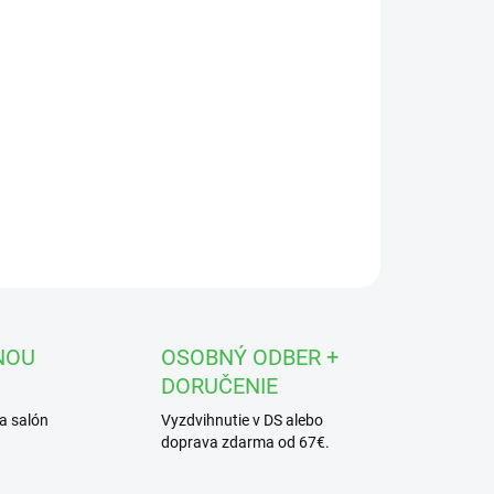
OPÝTAŤ SA
STRÁŽIŤ
NOU
OSOBNÝ ODBER +
DORUČENIE
a salón
Vyzdvihnutie v DS alebo
doprava zdarma od 67€.