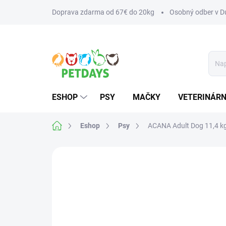
Prejsť
Doprava zdarma od 67€ do 20kg
Osobný odber v Du
na
obsah
ESHOP
PSY
MAČKY
VETERINÁRN
Domov
Eshop
Psy
ACANA Adult Dog 11,4 k
Neohodnotené
Podrobnosti hodnotenia