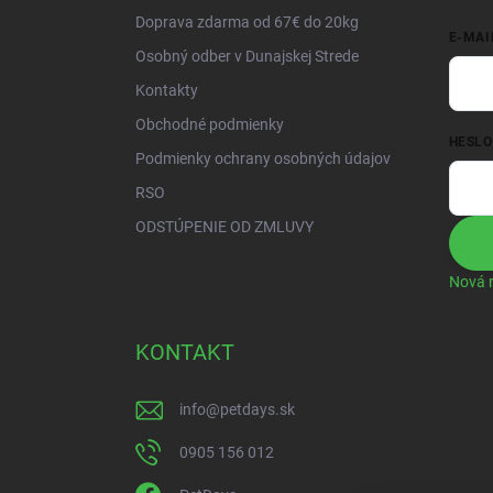
i
Doprava zdarma od 67€ do 20kg
e
E-MAI
Osobný odber v Dunajskej Strede
Kontakty
Obchodné podmienky
HESLO
Podmienky ochrany osobných údajov
RSO
ODSTÚPENIE OD ZMLUVY
Nová r
KONTAKT
info
@
petdays.sk
0905 156 012