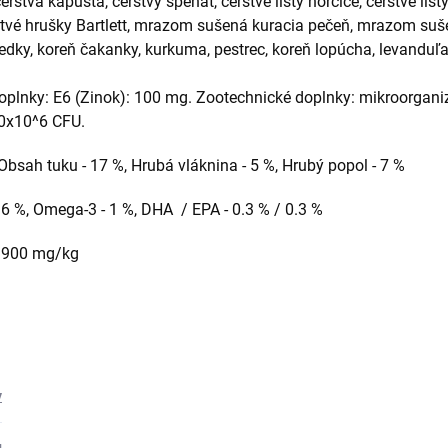
rstvá kapusta, čerstvý špenát, čerstvé listy horčice, čerstvé list
erstvé hrušky Bartlett, mrazom sušená kuracia pečeň, mrazom su
iedky, koreň čakanky, kurkuma, pestrec, koreň lopúcha, levanduľa,
doplnky: E6 (Zinok): 100 mg. Zootechnické doplnky: mikroorgan
0x10^6 CFU.
Obsah tuku - 17 %, Hrubá vláknina - 5 %, Hrubý popol - 7 %
2.6 %, Omega-3 - 1 %, DHA / EPA - 0.3 % / 0.3 %
- 900 mg/kg
y
g