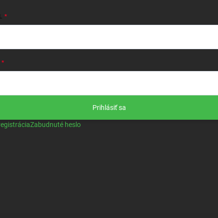
L
Prihlásiť sa
egistrácia
Zabudnuté heslo