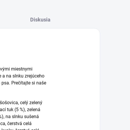
Diskusia
tvými miestnymi
e a na slnku zrejúceho
psa. Prečítajte si naše
šošovica, celý zelený
ací tuk (5 %), zelená
 %), na slnku sušená
ca, čerstvá celá