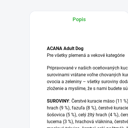
Popis
ACANA Adult Dog
Pre všetky plemená a vekové kategórie
Pripravované v našich oceňovaných kuc
surovinami vrátane voľne chovaných kurči
ovocia a zeleniny – všetky suroviny dodá
zloženie a myslíme, že s nami budete sú
SUROVINY
: Čerstvé kuracie mäso (11 %
hrach (9 %), fazuľa (8 %), čerstvé kuraci
šošovica (5 %), celý žltý hrach (4 %), čer
lucerna (3 %), hrachová vláknina, čerstv