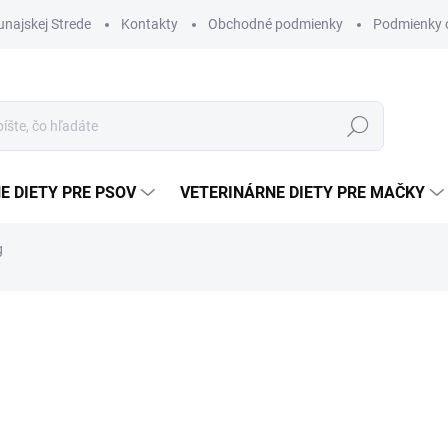
najskej Strede
Kontakty
Obchodné podmienky
Podmienky 
Hľadať
E DIETY PRE PSOV
VETERINÁRNE DIETY PRE MAČKY
g
€76,83
Jednotková
SKLADOM
cena:
−
+