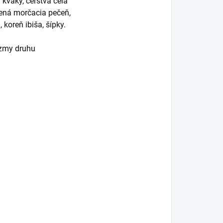
y kvaky, čerstvá celá
šená morčacia pečeň,
 koreň ibiša, šípky.
izmy druhu