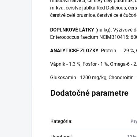
maslová tekvica, čerstvý celý paštrnák, če
mrkva, čerstvé jablká Red Delicious, č
čerstvé celé brusnice, čerstvé celé čučor
DOPLNKOVÉ LÁTKY
(na kg): Výživové 
Enterococcus faecium NCIMB10415: 60
ANALYTICKÉ ZLOŽKY
: Proteín - 29 %, 
Vápnik - 1.3 %, Fosfor - 1 %, Omega-6 - 
Glukosamin - 1200 mg/kg, Chondroitin 
Dodatočné parametre
Kategória
:
Ps
Hmotnosť
:
12 k