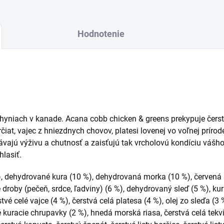
Hodnotenie
hyniach v kanade. Acana cobb chicken & greens prekypuje čers
at, vajec z hniezdnych chovov, platesi lovenej vo voľnej prírod
vajú výživu a chutnosť a zaisťujú tak vrcholovú kondíciu vášho 
hlasiť.
), dehydrované kura (10 %), dehydrovaná morka (10 %), červená 
e droby (pečeň, srdce, ľadviny) (6 %), dehydrovaný sleď (5 %), kur
stvé celé vajce (4 %), čerstvá celá platesa (4 %), olej zo sleďa (3
é kuracie chrupavky (2 %), hnedá morská riasa, čerstvá celá tekvi