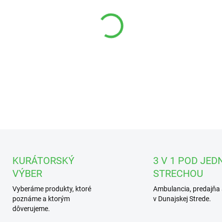
DETAILNÉ INFORMÁCIE
KURÁTORSKÝ
3 V 1 POD JED
VÝBER
STRECHOU
Vyberáme produkty, ktoré
Ambulancia, predajňa 
poznáme a ktorým
v Dunajskej Strede.
dôverujeme.