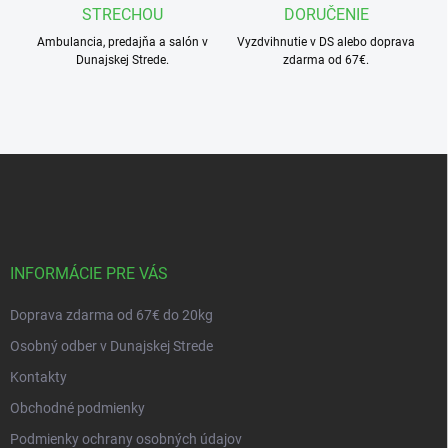
STRECHOU
DORUČENIE
Ambulancia, predajňa a salón v
Vyzdvihnutie v DS alebo doprava
Dunajskej Strede.
zdarma od 67€.
Z
á
p
ä
t
i
INFORMÁCIE PRE VÁS
e
Doprava zdarma od 67€ do 20kg
Osobný odber v Dunajskej Strede
Kontakty
Obchodné podmienky
Podmienky ochrany osobných údajov