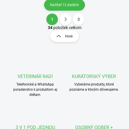
Načítať 12 ďalších
1
3
O
S
v
t
34
položiek celkom
l
r
Hore
á
á
d
n
a
k
c
o
i
e
v
p
a
r
VETERINÁR RADÍ
KURÁTORSKÝ VÝBER
n
v
i
Telefonické a WhatsApp
Vyberáme produkty, ktoré
k
poradenstvo k produktom aj
poznáme a ktorým dôverujeme.
e
y
diétam.
v
ý
p
i
s
u
3 V 1 POD JEDNOU
OSOBNÝ ODBER +