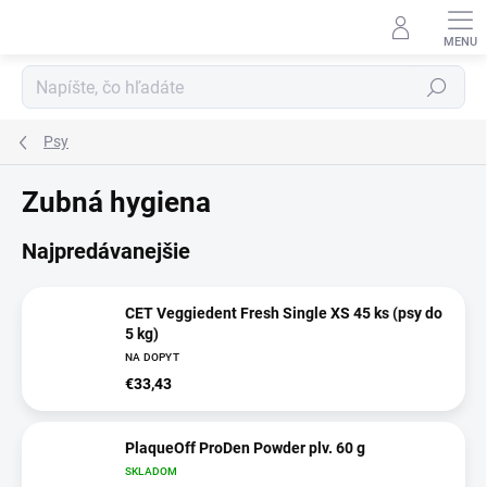
Prejsť
na
obsah
Hľadať
Psy
Zubná hygiena
Najpredávanejšie
CET Veggiedent Fresh Single XS 45 ks (psy do
5 kg)
NA DOPYT
€33,43
PlaqueOff ProDen Powder plv. 60 g
SKLADOM