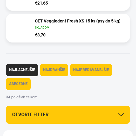
€21,65
CET Veggiedent Fresh XS 15 ks (psy do 5 kg)
SKLADOM
€8,70
R
a
NAJLACNEJŠIE
NAJDRAHŠIE
NAJPREDÁVANEJŠIE
d
e
ABECEDNE
n
i
34
položiek celkom
e
p
OTVORIŤ FILTER
r
o
d
V
u