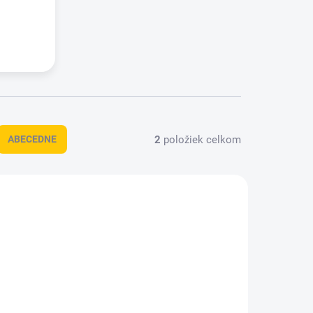
2
položiek celkom
ABECEDNE
016787