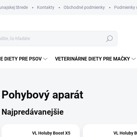
najskej Strede
Kontakty
Obchodné podmienky
Podmienky 
Hľadať
E DIETY PRE PSOV
VETERINÁRNE DIETY PRE MAČKY
Pohybový aparát
Najpredávanejšie
VL Holuby Boost X5
VL Holuby B