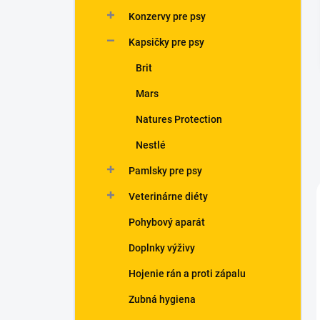
n
Konzervy pre psy
e
l
Kapsičky pre psy
Brit
Mars
Natures Protection
Nestlé
Pamlsky pre psy
Veterinárne diéty
Pohybový aparát
Doplnky výživy
Hojenie rán a proti zápalu
Zubná hygiena