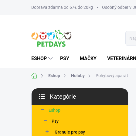
Prejsť
Doprava zdarma od 67€ do 20kg
Osobný odber v Du
na
obsah
ESHOP
PSY
MAČKY
VETERINÁRN
Domov
Eshop
Holuby
Pohybový aparát
B
Kategórie
o
Preskočiť
č
kategórie
n
Eshop
ý
Psy
p
a
Granule pre psy