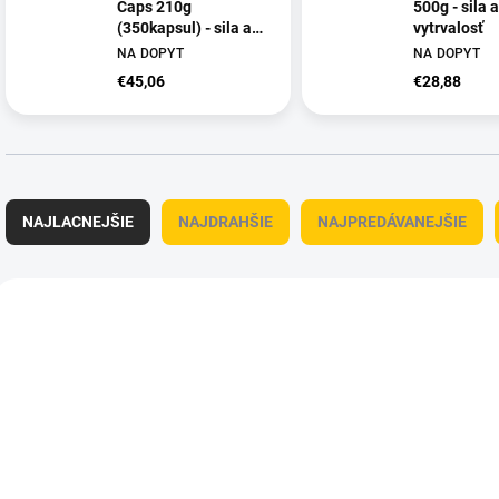
Caps 210g
500g - sila a
(350kapsul) - sila a
vytrvalosť
vytrvalosť
NA DOPYT
NA DOPYT
€45,06
€28,88
R
a
NAJLACNEJŠIE
NAJDRAHŠIE
NAJPREDÁVANEJŠIE
d
e
n
V
i
ý
OBC016784
OBC
e
p
p
i
r
s
o
p
d
r
u
o
k
d