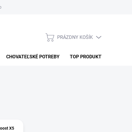
ochrany osobných údajov
RSO
ODSTÚPENIE OD ZMLUVY
PRÁZDNY KOŠÍK
NÁKUPNÝ
KOŠÍK
CHOVATEĽSKÉ POTREBY
TOP PRODUKTY
oost X5