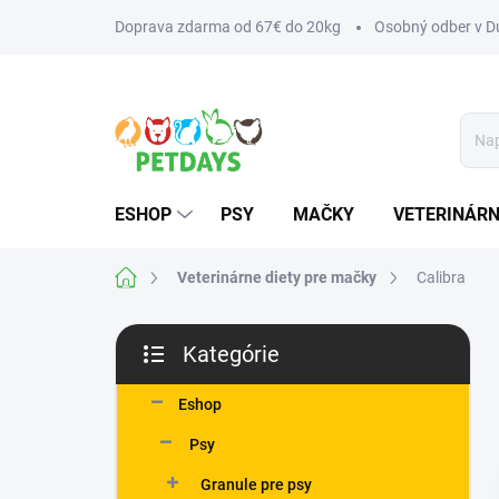
Prejsť
Doprava zdarma od 67€ do 20kg
Osobný odber v Du
na
obsah
ESHOP
PSY
MAČKY
VETERINÁRN
Domov
Veterinárne diety pre mačky
Calibra
B
Kategórie
o
Preskočiť
č
kategórie
n
Eshop
ý
Psy
p
a
Granule pre psy