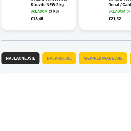
Struvite NEW 2 kg
Renal / Card
SKLADOM
(3 KS)
SKLADOM
(4
€18,45
€21,52
R
a
NAJLACNEJŠIE
NAJDRAHŠIE
NAJPREDÁVANEJŠIE
d
e
n
V
i
ý
OBC021275
OBC
e
p
p
i
r
s
o
p
d
r
u
o
k
d