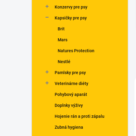
n
Konzervy pre psy
e
l
Kapsičky pre psy
Brit
Mars
Natures Protection
Nestlé
Pamlsky pre psy
Veterinárne diéty
Pohybový aparát
Doplnky výživy
Hojenie rán a proti zápalu
Zubná hygiena