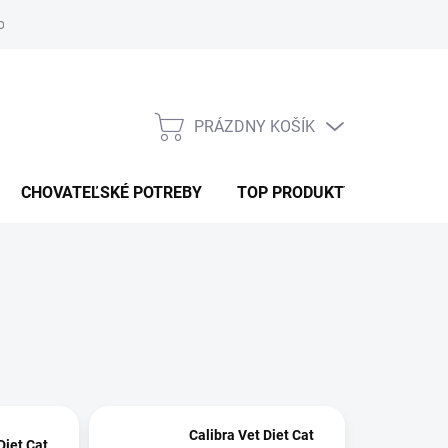
ochrany osobných údajov
RSO
ODSTÚPENIE OD ZMLUVY
PRÁZDNY KOŠÍK
NÁKUPNÝ
KOŠÍK
CHOVATEĽSKÉ POTREBY
TOP PRODUKTY
Calibra Vet Diet Cat
Diet Cat