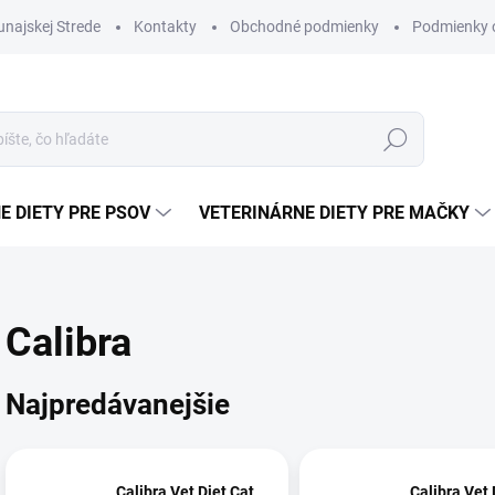
najskej Strede
Kontakty
Obchodné podmienky
Podmienky 
Hľadať
E DIETY PRE PSOV
VETERINÁRNE DIETY PRE MAČKY
Calibra
Najpredávanejšie
Calibra Vet Diet Cat
Calibra Vet 