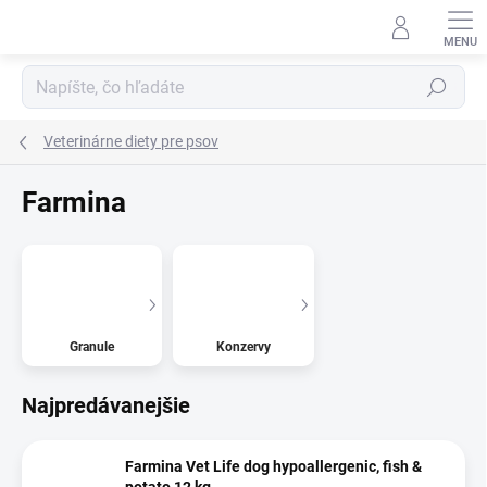
Prejsť
na
obsah
Hľadať
Veterinárne diety pre psov
Farmina
Granule
Konzervy
Najpredávanejšie
Farmina Vet Life dog hypoallergenic, fish &