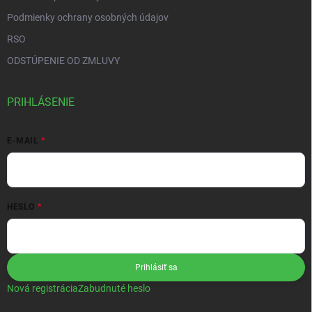
Podmienky ochrany osobných údajov
RSO
ODSTÚPENIE OD ZMLUVY
PRIHLÁSENIE
E-MAIL
HESLO
Prihlásiť sa
Nová registrácia
Zabudnuté heslo