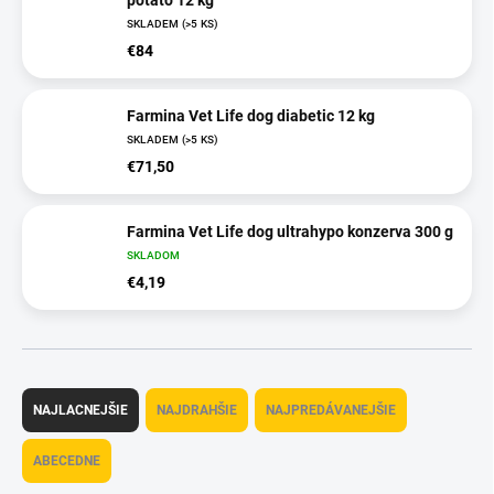
potato 12 kg
SKLADEM
(>5 KS)
€84
Farmina Vet Life dog diabetic 12 kg
SKLADEM
(>5 KS)
€71,50
Farmina Vet Life dog ultrahypo konzerva 300 g
SKLADOM
€4,19
R
a
NAJLACNEJŠIE
NAJDRAHŠIE
NAJPREDÁVANEJŠIE
d
e
ABECEDNE
n