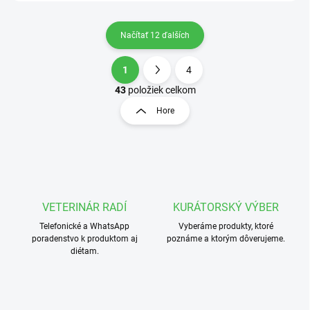
Načítať 12 ďalších
1
4
O
S
v
t
43
položiek celkom
l
r
Hore
á
á
d
n
a
k
c
o
i
e
v
p
a
r
VETERINÁR RADÍ
KURÁTORSKÝ VÝBER
n
v
i
Telefonické a WhatsApp
Vyberáme produkty, ktoré
k
poradenstvo k produktom aj
poznáme a ktorým dôverujeme.
e
y
diétam.
v
ý
p
i