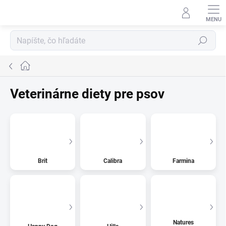
Prejsť
na
obsah
Hľadať
Domov
Veterinárne diety pre psov
Brit
Calibra
Farmina
Natures