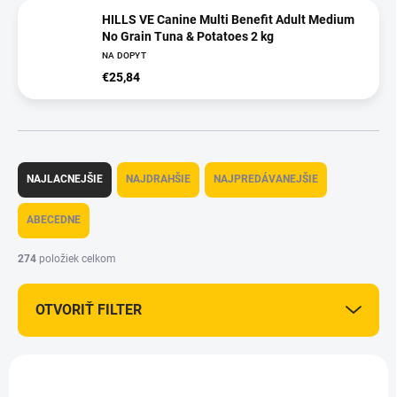
HILLS VE Canine Multi Benefit Adult Medium
No Grain Tuna & Potatoes 2 kg
NA DOPYT
€25,84
R
a
NAJLACNEJŠIE
NAJDRAHŠIE
NAJPREDÁVANEJŠIE
d
e
ABECEDNE
n
i
274
položiek celkom
e
p
OTVORIŤ FILTER
r
o
d
V
u
ý
k