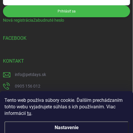
Prihlásiť sa
Nová registrácia
Zabudnuté heslo
FACEBOOK
KONTAKT
info
@
petdays.sk
0905 156 012
PetDays
Tento web používa súbory cookie. Ďalším prechádzaním
tohto webu vyjadrujete súhlas s ich používaním. Viac
informácií
tu
.
Nastavenie