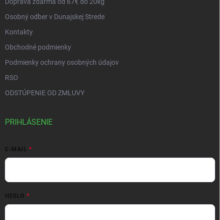
Doprava zdarma od 67€ do 20kg
Osobný odber v Dunajskej Strede
Kontakty
Obchodné podmienky
Podmienky ochrany osobných údajov
RSO
ODSTÚPENIE OD ZMLUVY
PRIHLÁSENIE
E-MAIL
HESLO