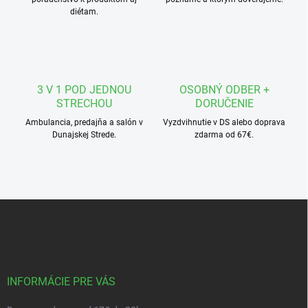
e
y
diétam.
v
ý
p
i
s
u
3 V 1 POD JEDNOU
OSOBNÝ ODBER +
STRECHOU
DORUČENIE
Ambulancia, predajňa a salón v
Vyzdvihnutie v DS alebo doprava
Dunajskej Strede.
zdarma od 67€.
Z
á
p
ä
t
i
INFORMÁCIE PRE VÁS
e