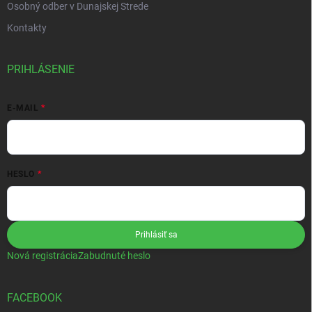
Osobný odber v Dunajskej Strede
Kontakty
PRIHLÁSENIE
E-MAIL
HESLO
Prihlásiť sa
Nová registrácia
Zabudnuté heslo
FACEBOOK