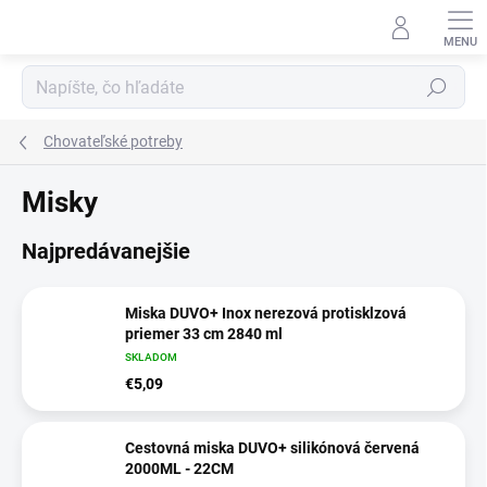
Prejsť
na
obsah
Hľadať
Chovateľské potreby
Misky
Najpredávanejšie
Miska DUVO+ Inox nerezová protisklzová
priemer 33 cm 2840 ml
SKLADOM
€5,09
Cestovná miska DUVO+ silikónová červená
2000ML - 22CM