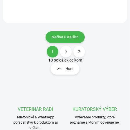
Načítať 6 ďalších
1
2
O
S
v
t
18
položiek celkom
l
r
Hore
á
á
d
n
a
k
c
o
i
e
v
p
a
r
VETERINÁR RADÍ
KURÁTORSKÝ VÝBER
n
v
i
Telefonické a WhatsApp
Vyberáme produkty, ktoré
k
poradenstvo k produktom aj
poznáme a ktorým dôverujeme.
e
y
diétam.