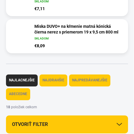
SKLADOM
€7,11
Miska DUVO+ na kŕmenie matná kónická
čierna nerez s priemerom 19 x 9,5 cm 800 ml
SKLADOM
€8,09
R
a
NAJLACNEJŠIE
NAJDRAHŠIE
NAJPREDÁVANEJŠIE
d
e
ABECEDNE
n
i
18
položiek celkom
e
p
OTVORIŤ FILTER
r
o