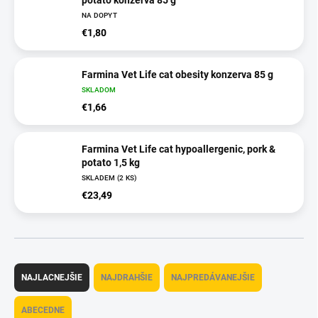
potato konzerva 85 g
NA DOPYT
€1,80
Farmina Vet Life cat obesity konzerva 85 g
SKLADOM
€1,66
Farmina Vet Life cat hypoallergenic, pork &
potato 1,5 kg
SKLADEM
(2 KS)
€23,49
R
a
NAJLACNEJŠIE
NAJDRAHŠIE
NAJPREDÁVANEJŠIE
d
e
ABECEDNE