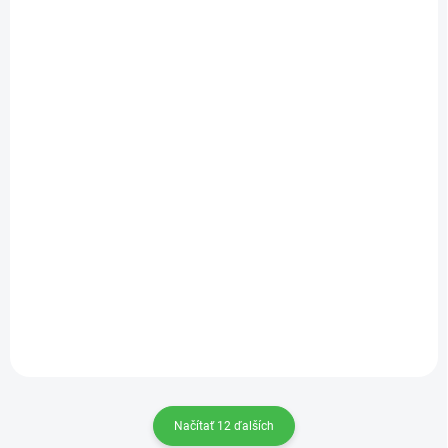
SKLADEM
NA DOPYT
(>5 KS)
Farmina Vet Life cat
Farmina Vet Life cat
struvite 0,4 kg
renal 0,4 kg
€6,49
€6,49
Do košíka
Do košíka
Načítať 12 ďalších