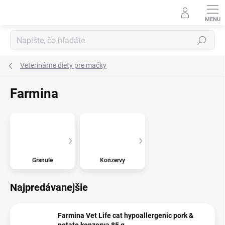
Prejsť
na
obsah
Hľadať
Veterinárne diety pre mačky
Farmina
Granule
Konzervy
Najpredávanejšie
Farmina Vet Life cat hypoallergenic pork &