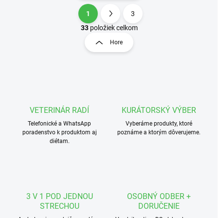
1
3
O
S
v
t
33
položiek celkom
l
r
Hore
á
á
d
n
a
k
c
o
i
e
v
p
a
r
VETERINÁR RADÍ
KURÁTORSKÝ VÝBER
n
v
i
Telefonické a WhatsApp
Vyberáme produkty, ktoré
k
poradenstvo k produktom aj
poznáme a ktorým dôverujeme.
e
y
diétam.
v
ý
p
i
s
u
3 V 1 POD JEDNOU
OSOBNÝ ODBER +
STRECHOU
DORUČENIE