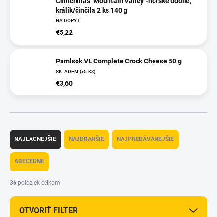
Chinchillas "Mountain Valley"-horské údolie,
králík/činčila 2 ks 140 g
NA DOPYT
€5,22
Pamlsok VL Complete Crock Cheese 50 g
SKLADEM
(>5 KS)
€3,60
R
a
NAJLACNEJŠIE
NAJDRAHŠIE
NAJPREDÁVANEJŠIE
d
e
ABECEDNE
n
i
36
položiek celkom
e
p
OTVORIŤ FILTER
r