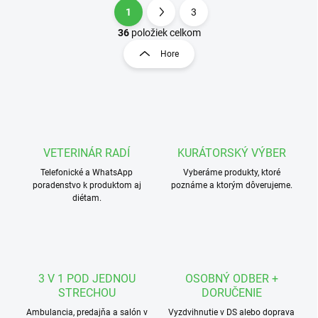
1
3
O
S
v
t
36
položiek celkom
l
r
Hore
á
á
d
n
a
k
c
o
i
e
v
p
a
r
VETERINÁR RADÍ
KURÁTORSKÝ VÝBER
n
v
i
Telefonické a WhatsApp
Vyberáme produkty, ktoré
k
poradenstvo k produktom aj
poznáme a ktorým dôverujeme.
e
y
diétam.
v
ý
p
i
s
u
3 V 1 POD JEDNOU
OSOBNÝ ODBER +
STRECHOU
DORUČENIE
Ambulancia, predajňa a salón v
Vyzdvihnutie v DS alebo doprava