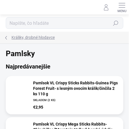
Prejsť
na
obsah
Hľadať
Králiky, drobné hlodavce
Pamlsky
Najpredávanejšie
Pamlsok VL Crispy Sticks Rabbits-Guinea Pigs
Forest Fruit- s lesným ovocím králik/činčila 2
ks 110 g
SKLADEM
(2 KS)
€2,95
Pamlsok VL Crispy Mega Sticks Rabbits-