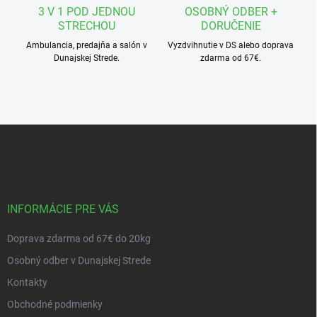
3 V 1 POD JEDNOU
OSOBNÝ ODBER +
STRECHOU
DORUČENIE
Ambulancia, predajňa a salón v
Vyzdvihnutie v DS alebo doprava
Dunajskej Strede.
zdarma od 67€.
Z
á
p
ä
t
i
INFORMÁCIE PRE VÁS
e
Doprava zdarma od 67€ do 20kg
Osobný odber v Dunajskej Strede
Kontakty
Obchodné podmienky