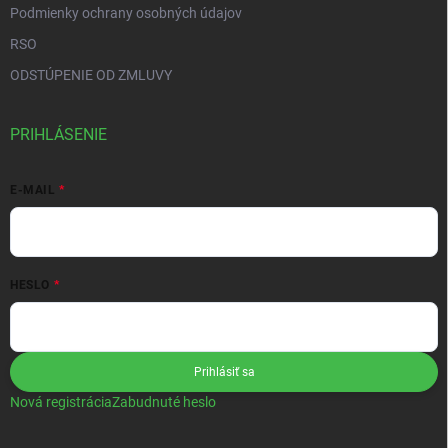
Podmienky ochrany osobných údajov
RSO
ODSTÚPENIE OD ZMLUVY
PRIHLÁSENIE
E-MAIL
HESLO
Prihlásiť sa
Nová registrácia
Zabudnuté heslo