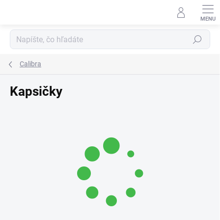
Prejsť
na
obsah
Hľadať
Calibra
Kapsičky