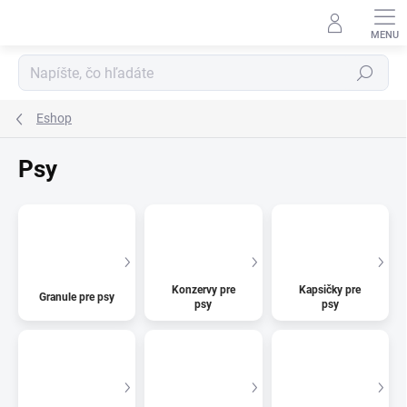
Prejsť
na
obsah
Hľadať
Eshop
Psy
Konzervy pre
Kapsičky pre
Granule pre psy
psy
psy