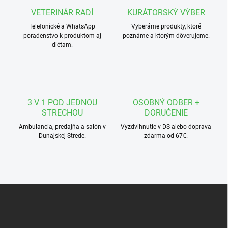
p
a
r
VETERINÁR RADÍ
KURÁTORSKÝ VÝBER
n
v
i
Telefonické a WhatsApp
Vyberáme produkty, ktoré
k
poradenstvo k produktom aj
poznáme a ktorým dôverujeme.
e
y
diétam.
v
ý
p
i
s
u
3 V 1 POD JEDNOU
OSOBNÝ ODBER +
STRECHOU
DORUČENIE
Ambulancia, predajňa a salón v
Vyzdvihnutie v DS alebo doprava
Dunajskej Strede.
zdarma od 67€.
Z
á
p
ä