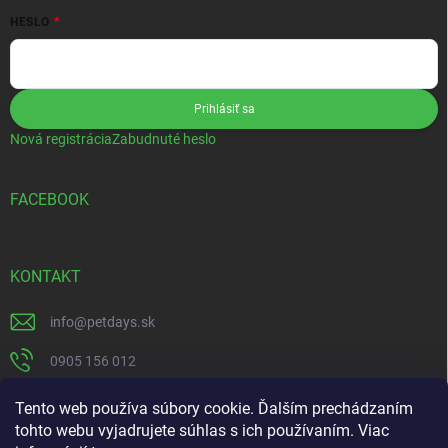
HESLO
Prihlásiť sa
Nová registrácia
Zabudnuté heslo
FACEBOOK
KONTAKT
info
@
petdays.sk
0905 156 012
PetDays
Tento web používa súbory cookie. Ďalším prechádzaním
tohto webu vyjadrujete súhlas s ich používaním. Viac