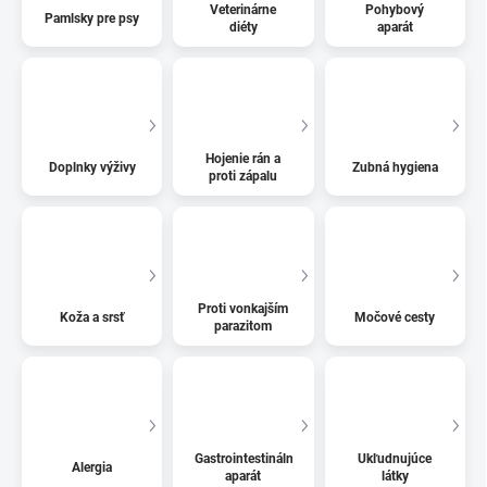
Veterinárne
Pohybový
Pamlsky pre psy
diéty
aparát
Hojenie rán a
Doplnky výživy
Zubná hygiena
proti zápalu
Proti vonkajším
Koža a srsť
Močové cesty
parazitom
Gastrointestinálny
Ukľudnujúce
Alergia
aparát
látky