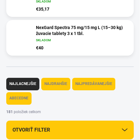
SKLADOM
€35,17
NexGard Spectra 75 mg/15 mg L (15–30 kg)
žuvacie tablety 3 x 1 tbl.
SKLADOM
€40
R
a
NAJLACNEJŠIE
NAJDRAHŠIE
NAJPREDÁVANEJŠIE
d
e
ABECEDNE
n
i
181
položiek celkom
e
p
OTVORIŤ FILTER
r
o