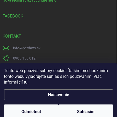
Nová registrácia
Zabudnuté heslo
FACEBOOK
KONTAKT
info
@
petdays.sk
0905 156 012
PetDays
Tento web používa súbory cookie. Ďalším prechádzaním
tohto webu vyjadrujete súhlas s ich používaním. Viac
informácií
tu
.
Nastavenie
Copyright 2026
PetDays
. Všetky práva vyhradené.
Kliešťová sezóna je tu – chráňte svojho miláčika včas.
Odmietnuť
Súhlasím
Doprava zdarma pri nákupe nad 67€ do 20kg.