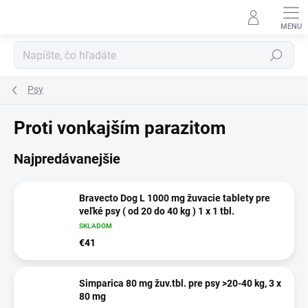
Prejsť
na
obsah
Hľadať
Psy
Proti vonkajším parazitom
Najpredávanejšie
Bravecto Dog L 1000 mg žuvacie tablety pre
veľké psy ( od 20 do 40 kg ) 1 x 1 tbl.
SKLADOM
€41
Simparica 80 mg žuv.tbl. pre psy >20-40 kg, 3 x
80 mg