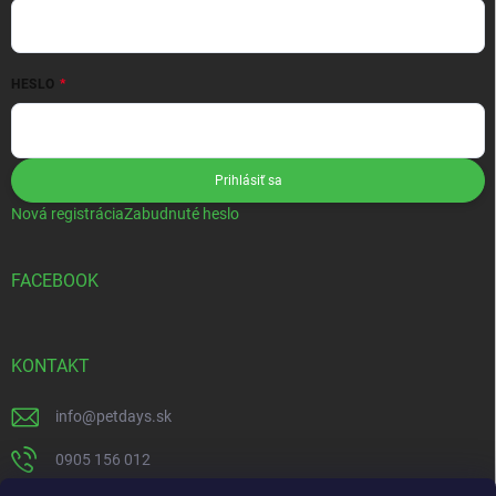
HESLO
Prihlásiť sa
Nová registrácia
Zabudnuté heslo
FACEBOOK
KONTAKT
info
@
petdays.sk
0905 156 012