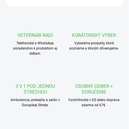
VETERINÁR RADÍ
KURÁTORSKÝ VÝBER
Telefonické a WhatsApp
Vyberáme produkty, ktoré
poradenstvo k produktom aj
poznáme a ktorým dôverujeme.
diétam.
3 V 1 POD JEDNOU
OSOBNÝ ODBER +
STRECHOU
DORUČENIE
Ambulancia, predajňa a salón v
Vyzdvihnutie v DS alebo doprava
Dunajskej Strede.
zdarma od 67€.