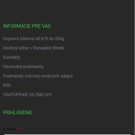
p
ä
t
i
INFORMÁCIE PRE VÁS
e
Doprava zdarma od 67€ do 20kg
Osobný odber v Dunajskej Strede
Kontakty
Obchodné podmienky
Podmienky ochrany osobných údajov
RSO
ODSTÚPENIE OD ZMLUVY
PRIHLÁSENIE
E-MAIL