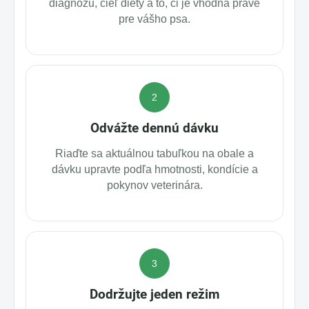
diagnózu, cieľ diéty a to, či je vhodná práve
pre vášho psa.
2
Odvážte dennú dávku
Riaďte sa aktuálnou tabuľkou na obale a
dávku upravte podľa hmotnosti, kondície a
pokynov veterinára.
3
Dodržujte jeden režim