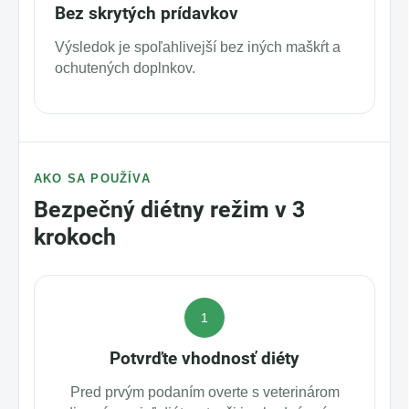
Bez skrytých prídavkov
Výsledok je spoľahlivejší bez iných maškŕt a
ochutených doplnkov.
AKO SA POUŽÍVA
Bezpečný diét­ny režim v 3
krokoch
1
Potvrďte vhodnosť diéty
Pred prvým podaním overte s veterinárom