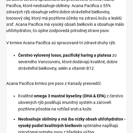
Pacifica, ktoré neobsahuje obilniny. Acana Pacifica s 55%
zdravých rýb obsahuje veľmi dobre stráviteľné bielkoviny,
lososový olej, ktorý má pozitívne účinky na zdravú kožu a lesklú
srsť. Acana Pacifica má vysoký obsah bielkovín a obsahuje málo
uhľohydrátov, čo úplne zodpovedá prírodnej strave psov.
V krmive Acana Pacifica sú spracované tri zdravé druhy rýb:
Čerstvo vylovený losos, pacifický haring a platesa
zo
severného Vancouveru, ktoré dodávajú kvalitné, dobre
stráviteľné bielkoviny, selén a vitamín B12.
Acana Pacifica krmivo pre psov z Kanady presvedčí:
Kvalitné
omega 3 mastné kyseliny (DHA & EPA)
z čerstvo
ulovených rýb posilňujú imunitný systém a zároveň
pozitívne pôsobia na vzhľad srsti a kože.
Neobsahuje obilniny a má iba nízky obsah uhľohydrátov -
vysoký podiel kvalitných bielkovín
optimálne napĺňajú
prirodzené potreby psov z hľadiska výživy.