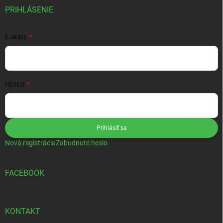
PRIHLÁSENIE
E-MAIL
HESLO
Prihlásiť sa
Nová registrácia
Zabudnuté heslo
FACEBOOK
KONTAKT