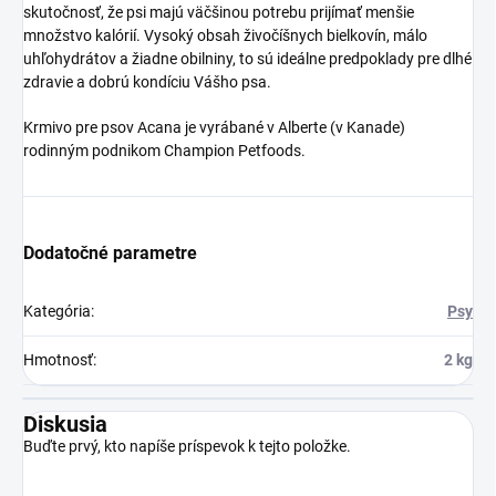
skutočnosť, že psi majú väčšinou potrebu prijímať menšie
množstvo kalórií. Vysoký obsah živočíšnych bielkovín, málo
uhľohydrátov a žiadne obilniny, to sú ideálne predpoklady pre dlhé
zdravie a dobrú kondíciu Vášho psa.
Krmivo pre psov Acana je vyrábané v Alberte (v Kanade)
rodinným podnikom Champion Petfoods.
Dodatočné parametre
Kategória
:
Psy
Hmotnosť
:
2 kg
Diskusia
Buďte prvý, kto napíše príspevok k tejto položke.