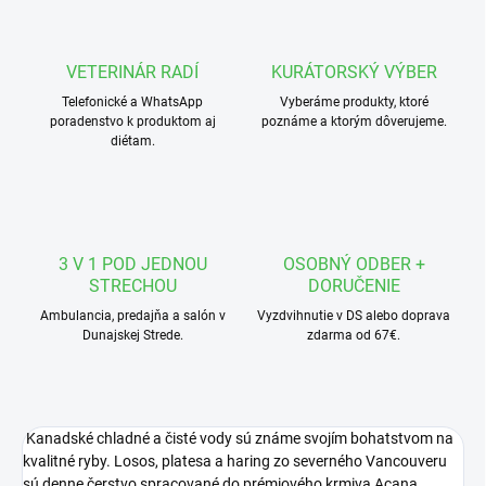
VETERINÁR RADÍ
KURÁTORSKÝ VÝBER
Telefonické a WhatsApp
Vyberáme produkty, ktoré
poradenstvo k produktom aj
poznáme a ktorým dôverujeme.
diétam.
3 V 1 POD JEDNOU
OSOBNÝ ODBER +
STRECHOU
DORUČENIE
Ambulancia, predajňa a salón v
Vyzdvihnutie v DS alebo doprava
Dunajskej Strede.
zdarma od 67€.
Kanadské chladné a čisté vody sú známe svojím bohatstvom na
kvalitné ryby. Losos, platesa a haring zo severného Vancouveru
sú denne čerstvo spracované do prémiového krmiva Acana