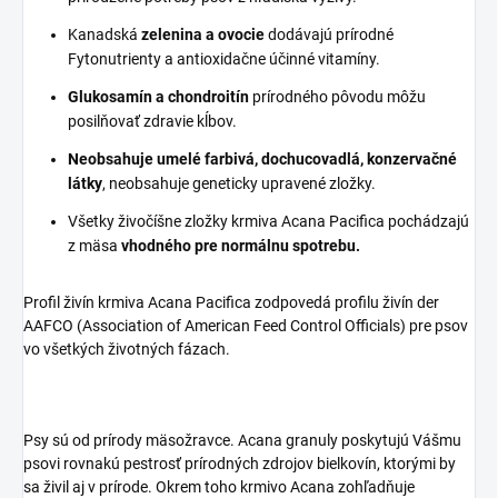
Kanadská
zelenina a ovocie
dodávajú prírodné
Fytonutrienty a antioxidačne účinné vitamíny.
Glukosamín a chondroitín
prírodného pôvodu môžu
posilňovať zdravie kĺbov.
Neobsahuje umelé farbivá, dochucovadlá, konzervačné
látky
, neobsahuje geneticky upravené zložky.
Všetky živočíšne zložky krmiva Acana Pacifica pochádzajú
z mäsa
vhodného pre normálnu spotrebu.
Profil živín krmiva Acana Pacifica zodpovedá profilu živín der
AAFCO (Association of American Feed Control Officials) pre psov
vo všetkých životných fázach.
Psy sú od prírody mäsožravce. Acana granuly poskytujú Vášmu
psovi rovnakú pestrosť prírodných zdrojov bielkovín, ktorými by
sa živil aj v prírode. Okrem toho krmivo Acana zohľadňuje