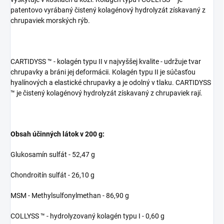
patentovo vyrábaný čistený kolagénový hydrolyzát získavaný z
chrupaviek morských rýb.
CARTIDYSS ™ - kolagén typu II v najvyššej kvalite - udržuje tvar
chrupavky a bráni jej deformácii. Kolagén typu II je súčasťou
hyalínových a elastické chrupavky a je odolný v tlaku. CARTIDYSS
™ je čistený kolagénový hydrolyzát získavaný z chrupaviek rají.
Obsah účinných látok v 200 g:
Glukosamín sulfát - 52,47 g
Chondroitín sulfát - 26,10 g
MSM - Methylsulfonylmethan - 86,90 g
COLLYSS ™ - hydrolyzovaný kolagén typu I - 0,60 g