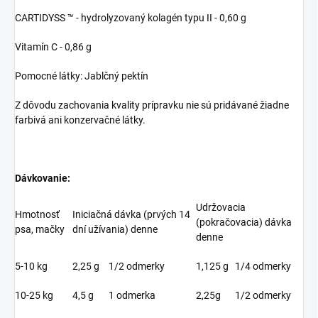
CARTIDYSS ™ - hydrolyzovaný kolagén typu II - 0,60 g
Vitamín C - 0,86 g
Pomocné látky: Jablčný pektín
Z dôvodu zachovania kvality prípravku nie sú pridávané žiadne
farbivá ani konzervačné látky.
Dávkovanie:
Udržovacia
Hmotnosť
Iniciačná dávka (prvých 14
(pokračovacia) dávka
psa, mačky
dní užívania) denne
denne
5-10 kg
2,25 g
1/2 odmerky
1,125 g
1/4 odmerky
10-25 kg
4,5 g
1 odmerka
2,25g
1/2 odmerky