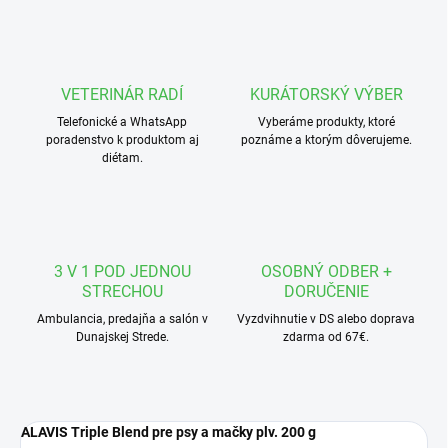
VETERINÁR RADÍ
KURÁTORSKÝ VÝBER
Telefonické a WhatsApp
Vyberáme produkty, ktoré
poradenstvo k produktom aj
poznáme a ktorým dôverujeme.
diétam.
3 V 1 POD JEDNOU
OSOBNÝ ODBER +
STRECHOU
DORUČENIE
Ambulancia, predajňa a salón v
Vyzdvihnutie v DS alebo doprava
Dunajskej Strede.
zdarma od 67€.
ALAVIS Triple Blend pre psy a mačky plv. 200 g