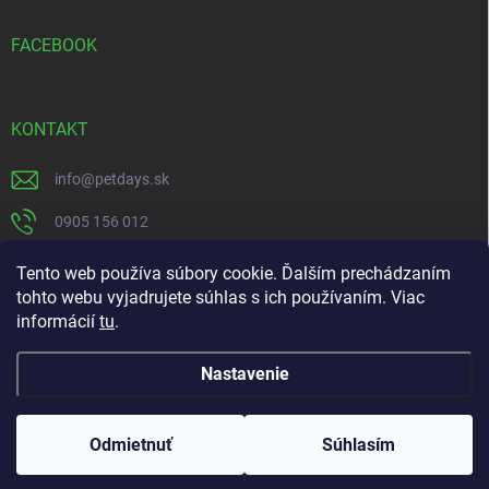
FACEBOOK
KONTAKT
info
@
petdays.sk
0905 156 012
PetDays
Tento web používa súbory cookie. Ďalším prechádzaním
tohto webu vyjadrujete súhlas s ich používaním. Viac
informácií
tu
.
Nastavenie
Copyright 2026
PetDays
. Všetky práva vyhradené.
Kliešťová sezóna je tu – chráňte svojho miláčika včas.
Odmietnuť
Súhlasím
Doprava zdarma pri nákupe nad 67€ do 20kg.
Vytvoril Shoptet