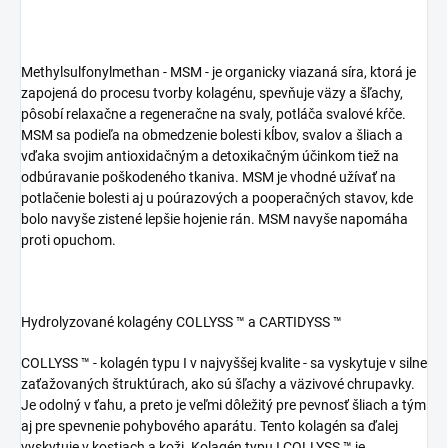
Methylsulfonylmethan - MSM - je organicky viazaná síra, ktorá je
zapojená do procesu tvorby kolagénu, spevňuje väzy a šľachy,
pôsobí relaxačne a regeneračne na svaly, potláča svalové kŕče.
MSM sa podieľa na obmedzenie bolesti kĺbov, svalov a šliach a
vďaka svojim antioxidačným a detoxikačným účinkom tiež na
odbúravanie poškodeného tkaniva. MSM je vhodné užívať na
potlačenie bolesti aj u poúrazových a pooperačných stavov, kde
bolo navyše zistené lepšie hojenie rán. MSM navyše napomáha
proti opuchom.
Hydrolyzované kolagény COLLYSS ™ a CARTIDYSS ™
COLLYSS ™ - kolagén typu I v najvyššej kvalite - sa vyskytuje v silne
zaťažovaných štruktúrach, ako sú šľachy a väzivové chrupavky.
Je odolný v ťahu, a preto je veľmi dôležitý pre pevnosť šliach a tým
aj pre spevnenie pohybového aparátu. Tento kolagén sa ďalej
vyskytuje v kostiach a koži. Kolagén typu I COLLYSS ™ je