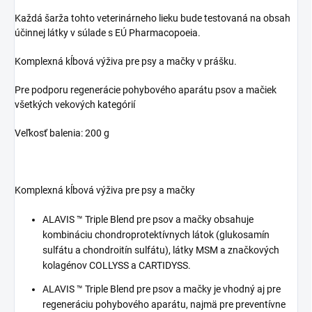
Každá šarža tohto veterinárneho lieku bude testovaná na obsah
účinnej látky v súlade s EÚ Pharmacopoeia.
Komplexná kĺbová výživa pre psy a mačky v prášku.
Pre podporu regenerácie pohybového aparátu psov a mačiek
všetkých vekových kategórií
Veľkosť balenia: 200 g
Komplexná kĺbová výživa pre psy a mačky
ALAVIS ™ Triple Blend pre psov a mačky obsahuje
kombináciu chondroprotektívnych látok (glukosamín
sulfátu a chondroitín sulfátu), látky MSM a značkových
kolagénov COLLYSS a CARTIDYSS.
ALAVIS ™ Triple Blend pre psov a mačky je vhodný aj pre
regeneráciu pohybového aparátu, najmä pre preventívne