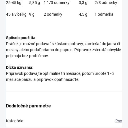
25-45 kg
5,85 g
1 1/3 odmerky
3,3 g
2/3 odmerky
45 a více kg
9 g
2 odmerky
4,5 g
1 odmerka
Spôsob použitia:
Prášok je možné podávať s kúskom potravy, zamiešať do jadra či
melasy alebo podať priamo do papule. Prípravok zvieratá obvykle
prijímajú bez problémov.
Dĺžka užívania:
Prípravok podávajte optimálne tri mesiace, potom urobte 1 - 3
mesiace pauzu a prípravok opäť nasaďte.
Dodatočné parametre
Kategória
:
Psy