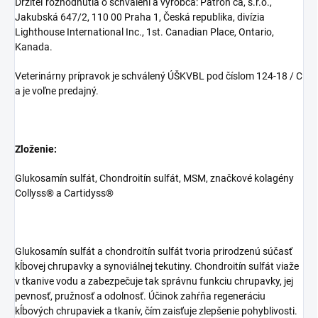
Držiteľ rozhodnutia o schválení a výrobca: Patron ca, s.r.o.,
Jakubská 647/2, 110 00 Praha 1, Česká republika, divízia
Lighthouse International Inc., 1st. Canadian Place, Ontario,
Kanada.
Veterinárny prípravok je schválený ÚŠKVBL pod číslom 124-18 / C
a je voľne predajný.
Zloženie:
Glukosamín sulfát, Chondroitín sulfát, MSM, značkové kolagény
Collyss® a Cartidyss®
Glukosamín sulfát a chondroitín sulfát tvoria prirodzenú súčasť
kĺbovej chrupavky a synoviálnej tekutiny. Chondroitín sulfát viaže
v tkanive vodu a zabezpečuje tak správnu funkciu chrupavky, jej
pevnosť, pružnosť a odolnosť. Účinok zahŕňa regeneráciu
kĺbových chrupaviek a tkanív, čím zaisťuje zlepšenie pohyblivosti.