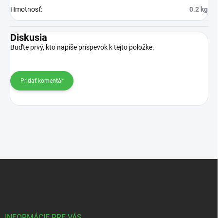
Hmotnosť
:
0.2 kg
Diskusia
Buďte prvý, kto napíše príspevok k tejto položke.
Pridať komentár
Z
á
p
ä
t
i
INFORMÁCIE PRE VÁS