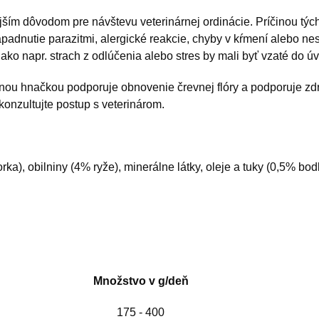
ejším dôvodom pre návštevu veterinárnej ordinácie. Príčinou t
napadnutie parazitmi, alergické reakcie, chyby v kŕmení alebo ne
ako napr. strach z odlúčenia alebo stres by mali byť vzaté do ú
kútnou hnačkou podporuje obnovenie črevnej flóry a podporuje zd
konzultujte postup s veterinárom.
ka), obilniny (4% ryže), minerálne látky, oleje a tuky (0,5% bod
Množstvo v g/deň
175 - 400