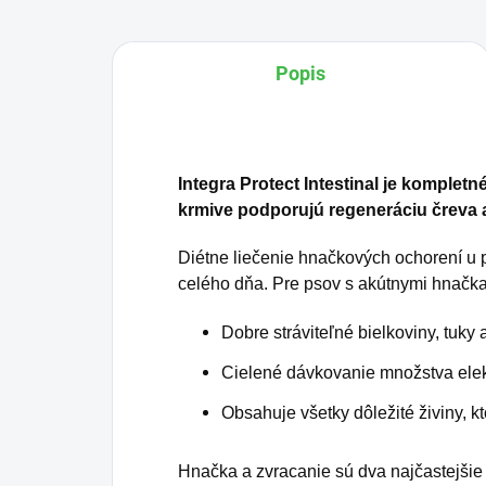
Popis
Integra Protect Intestinal je komplet
krmive podporujú regeneráciu čreva a
Diétne liečenie hnačkových ochorení u
celého dňa. Pre psov s akútnymi hnačkam
Dobre stráviteľné bielkoviny, tuky
Cielené dávkovanie množstva elekt
Obsahuje všetky dôležité živiny, k
Hnačka a zvracanie sú dva najčastejšie