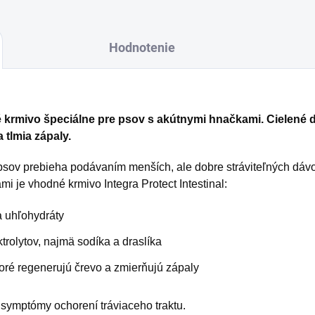
Hodnotenie
né krmivo špeciálne pre psov s akútnymi hnačkami. Cielené d
 tlmia zápaly.
 psov prebieha podávaním menších, ale dobre stráviteľných dá
i je vhodné krmivo Integra Protect Intestinal:
 a uhľohydráty
rolytov, najmä sodíka a draslíka
toré regenerujú črevo a zmierňujú zápaly
 symptómy ochorení tráviaceho traktu.