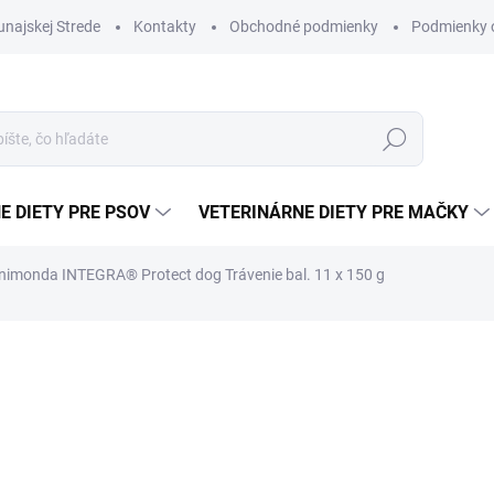
najskej Strede
Kontakty
Obchodné podmienky
Podmienky 
Hľadať
E DIETY PRE PSOV
VETERINÁRNE DIETY PRE MAČKY
nimonda INTEGRA® Protect dog Trávenie bal. 11 x 150 g
€19,47
Jednotková
SKLADOM
(>5 KS)
cena:
−
+