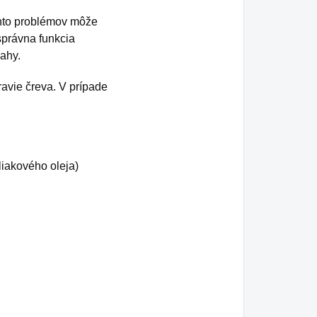
ýchto problémov môže
správna funkcia
vahy.
ravie čreva. V prípade
liakového oleja)