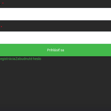
L
Prihlásiť sa
egistrácia
Zabudnuté heslo