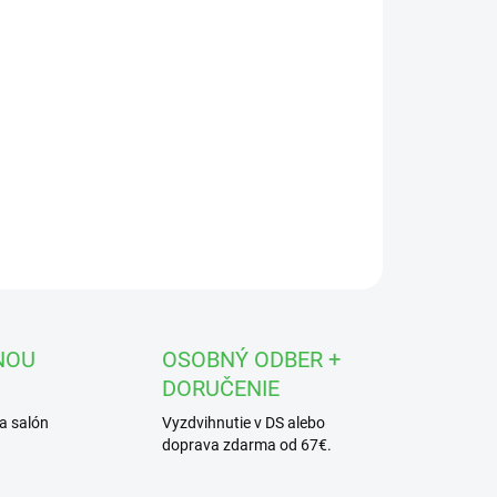
OPÝTAŤ SA
STRÁŽIŤ
NOU
OSOBNÝ ODBER +
DORUČENIE
a salón
Vyzdvihnutie v DS alebo
doprava zdarma od 67€.