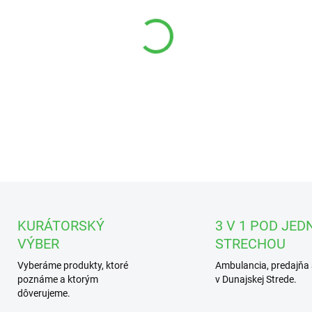
DETAILNÉ INFORMÁCIE
KURÁTORSKÝ
3 V 1 POD JED
VÝBER
STRECHOU
Vyberáme produkty, ktoré
Ambulancia, predajňa 
poznáme a ktorým
v Dunajskej Strede.
dôverujeme.