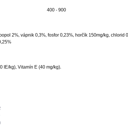
400 - 900
popol 2%, vápnik 0,3%, fosfor 0,23%, horčík 150mg/kg, chlorid 
 0,25%
0 IE/kg), Vitamín E (40 mg/kg).
y
g