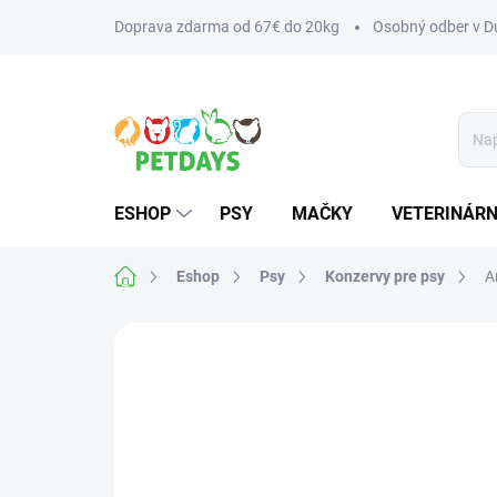
Prejsť
Doprava zdarma od 67€ do 20kg
Osobný odber v Du
na
obsah
ESHOP
PSY
MAČKY
VETERINÁRN
Domov
Eshop
Psy
Konzervy pre psy
A
Neohodnotené
Podrobnosti hodnotenia