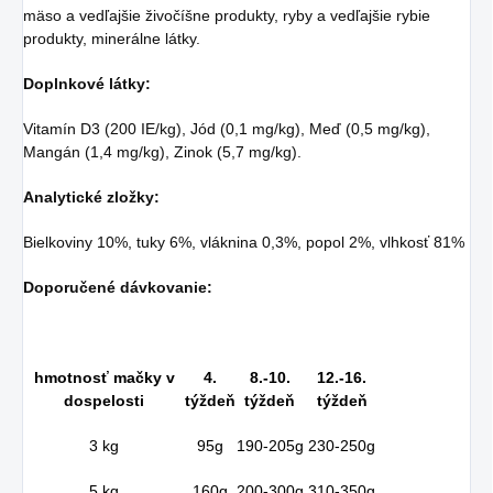
mäso a vedľajšie živočíšne produkty, ryby a vedľajšie rybie
produkty, minerálne látky.
Doplnkové látky:
Vitamín D3 (200 IE/kg), Jód (0,1 mg/kg), Meď (0,5 mg/kg),
Mangán (1,4 mg/kg), Zinok (5,7 mg/kg).
Analytické zložky:
Bielkoviny 10%, tuky 6%, vláknina 0,3%, popol 2%, vlhkosť 81%
Doporučené dávkovanie:
hmotnosť mačky v
4.
8.-10.
12.-16.
dospelosti
týždeň
týždeň
týždeň
3 kg
95g
190-205g
230-250g
5 kg
160g
200-300g
310-350g