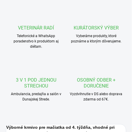
VETERINÁR RADÍ
KURÁTORSKÝ VÝBER
Telefonické a WhatsApp
Vyberáme produkty, ktoré
poradenstvo k produktom aj
poznáme a ktorým dôverujeme.
diétam.
3 V 1 POD JEDNOU
OSOBNÝ ODBER +
STRECHOU
DORUČENIE
Ambulancia, predajňa a salón v
Vyzdvihnutie v DS alebo doprava
Dunajskej Strede.
zdarma od 67€.
Výborné krmivo pre mačiatka od 4. týždňa, vhodné pri