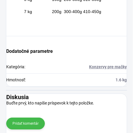
7 kg
200g
300-400g
410-450g
Dodatočné parametre
Kategória
:
Konzervy pre mačky
Hmotnosť
:
1.6 kg
Diskusia
Buďte prvý, kto napíše príspevok k tejto položke.
Pridať komentár