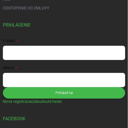
ODSTÚPENIE OD ZMLUVY
PRIHLÁSENIE
E-MAIL
HESLO
Prihlásiť sa
Nová registrácia
Zabudnuté heslo
FACEBOOK