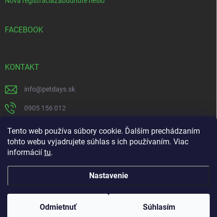
Nová registrácia
Zabudnuté heslo
FACEBOOK
KONTAKT
info
@
petdays.sk
0905 156 012
PetDays
Tento web používa súbory cookie. Ďalším prechádzaním
tohto webu vyjadrujete súhlas s ich používaním. Viac
informácií
tu
.
Nastavenie
Copyright 2026
PetDays
. Všetky práva vyhradené.
Kliešťová sezóna je tu – chráňte svojho miláčika včas.
Odmietnuť
Súhlasím
Doprava zdarma pri nákupe nad 67€ do 20kg.