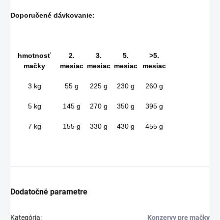
Doporučené dávkovanie:
hmotnosť
2.
3.
5.
>5.
mačky
mesiac
mesiac
mesiac
mesiac
3 kg
55 g
225 g
230 g
260 g
5 kg
145 g
270 g
350 g
395 g
7 kg
155 g
330 g
430 g
455 g
Dodatočné parametre
Kategória
:
Konzervy pre mačky