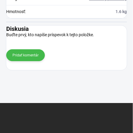
Hmotnosť
:
1.6 kg
Diskusia
Buďte prvý, kto napíše príspevok k tejto položke.
Pridať komentár
Z
á
p
ä
t