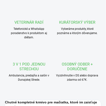
VETERINÁR RADÍ
KURÁTORSKÝ VÝBER
Telefonické a WhatsApp
Vyberáme produkty, ktoré
poradenstvo k produktom aj
poznáme a ktorým dôverujeme.
diétam.
3 V 1 POD JEDNOU
OSOBNÝ ODBER +
STRECHOU
DORUČENIE
Ambulancia, predajňa a salón v
Vyzdvihnutie v DS alebo doprava
Dunajskej Strede.
zdarma od 67€.
Chutné kompletné krmivo pre mačiatka, ktoré im zaisťuje