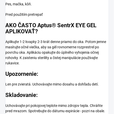
Pes, mačka, kôň.
Pred použitím pretrepať
AKO ČASTO Aptus® SentrX EYE GEL
APLIKOVAŤ?
Aplikujte 1-2 kvapky 2-3 krát denne priamo do oka. Potom jemne
masírujte očné viečka, aby sa gél rovnomerne rozprestrel po
povrchu oka. Aplikáciu opakujte do úplného vyhojenia očnej
rohovky. K zaisteniu sterility a čistej manipulácie používajte
rukavice.
Upozornenie:
Len pre zvieratá. Uchovávajte mimo dosahu a dohľadu detí.
Skladovanie:
Uchovávajte pri pokojovej teplote mimo zdrojov tepla. Chráňte
pred mrazom. Spotrebujte do dátumu expirácie - pozri na obale.