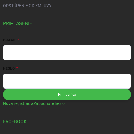
ODSTÚPENIE OD ZMLUVY
PRIHLÁSENIE
E-MAIL
HESLO
Prihlásiť sa
Nová registrácia
Zabudnuté heslo
FACEBOOK