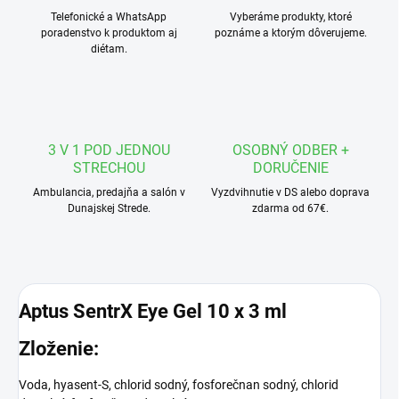
Telefonické a WhatsApp
Vyberáme produkty, ktoré
poradenstvo k produktom aj
poznáme a ktorým dôverujeme.
diétam.
3 V 1 POD JEDNOU
OSOBNÝ ODBER +
STRECHOU
DORUČENIE
Ambulancia, predajňa a salón v
Vyzdvihnutie v DS alebo doprava
Dunajskej Strede.
zdarma od 67€.
Aptus SentrX Eye Gel 10 x 3 ml
Zloženie:
Voda, hyasent-S, chlorid sodný, fosforečnan sodný, chlorid