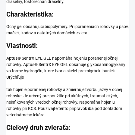
draselný, fosforečnan draselný.
Charakteristika:
Očný gél obsahujúci biopolyméry. Pri poraneniach rohovky u psov,
mačiek, koňov a ostatných domácich zvierat.
Vlastnosti:
Aptus® SentrX EYE GEL napomáha hojeniu poranenej očnej
rohovky. Aptus® SentrX EYE GEL obsahuje glykosaminoglykány
vo forme hydrogélu, ktoré tvoria skelet pre migráciu buniek.
Urýchľuje
tak hojenie poranenej rohovky a zmierňuje tvorbu jazvy v očnej
rohovke. Je určený pre použitie pri akútnych, traumatických,
neinfikovaných vredoch očnej rohovky. Napomáha hojeniu
rohovky pri KCS. Používajte tento prípravok iba pod dohľadom
veterinárneho lekára.
Cieľový druh zvieraťa: