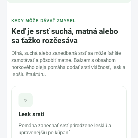
KEDY MÔŽE DÁVAŤ ZMYSEL
Keď je srsť suchá, matná alebo
sa ťažko rozčesáva
Dlhá, suchá alebo zanedbaná srsť sa môže ľahšie
zamotávať a pôsobiť matne. Balzam s obsahom
norkového oleja pomáha dodať srsti vláčnosť, lesk a
lepšiu štruktúru.
✨
Lesk srsti
Pomáha zanechať srsť prirodzene lesklú a
upravenejšiu po kúpaní.