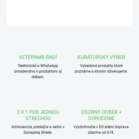
DETAILNÉ INFORMÁCIE
OPÝTAŤ SA
STRÁŽIŤ
VETERINÁR RADÍ
KURÁTORSKÝ VÝBER
Telefonické a WhatsApp
Vyberáme produkty, ktoré
poradenstvo k produktom aj
poznáme a ktorým dôverujeme.
diétam.
3 V 1 POD JEDNOU
OSOBNÝ ODBER +
STRECHOU
DORUČENIE
Ambulancia, predajňa a salón v
Vyzdvihnutie v DS alebo doprava
Dunajskej Strede.
zdarma od 67€.