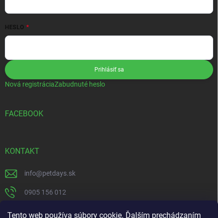
HESLO
Prihlásiť sa
Nová registrácia
Zabudnuté heslo
FACEBOOK
KONTAKT
info
@
petdays.sk
0905 156 012
PetDays
Tento web používa súbory cookie. Ďalším prechádzaním