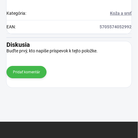
Kategória
:
Koža a srsť
EAN
:
5705574052992
Diskusia
Buďte prvý, kto napíše príspevok k tejto položke.
Pridať komentár
Z
á