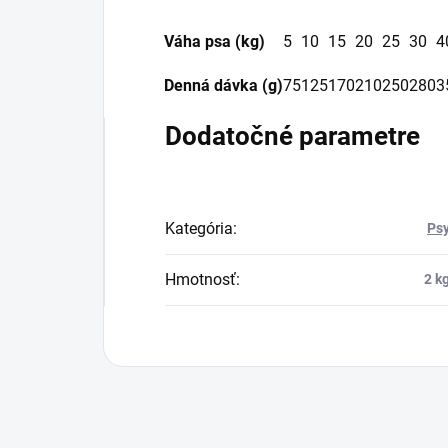
Váha psa (kg)
5
10
15
20
25
30
4
Denná dávka (g)
75
125
170
210
250
280
3
Dodatočné parametre
Kategória
:
Ps
Hmotnosť
:
2 k