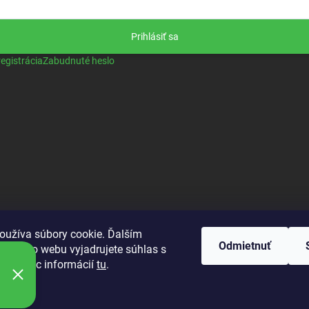
Prihlásiť sa
egistrácia
Zabudnuté heslo
oužíva súbory cookie. Ďalším
Odmietnuť
m tohto webu vyjadrujete súhlas s
ním. Viac informácií
tu
.
ie