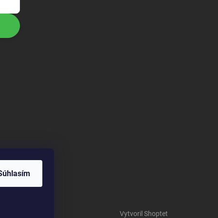
Súhlasím
Vytvoril Shoptet