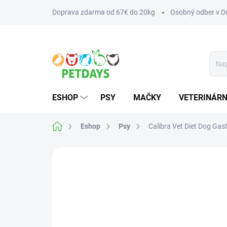
Prejsť
Doprava zdarma od 67€ do 20kg
Osobný odber v Du
na
obsah
ESHOP
PSY
MAČKY
VETERINÁRN
Domov
Eshop
Psy
Calibra Vet Diet Dog Gas
Neohodnotené
Podrobnosti hodnotenia