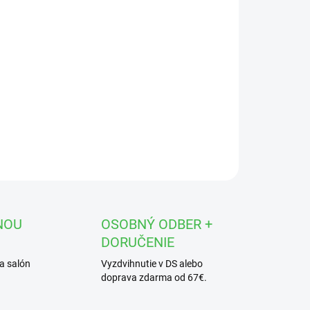
OPÝTAŤ SA
STRÁŽIŤ
NOU
OSOBNÝ ODBER +
DORUČENIE
a salón
Vyzdvihnutie v DS alebo
doprava zdarma od 67€.