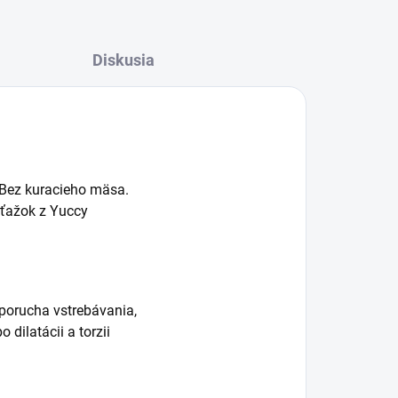
Diskusia
. Bez kuracieho mäsa.
ýťažok z Yuccy
porucha vstrebávania,
 dilatácii a torzii