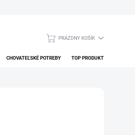
PRÁZDNY KOŠÍK
NÁKUPNÝ
KOŠÍK
CHOVATEĽSKÉ POTREBY
TOP PRODUKTY
Pridať do košíka