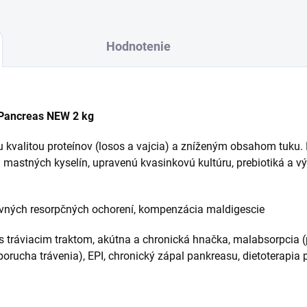
Hodnotenie
& Pancreas NEW 2 kg
u kvalitou proteínov (losos a vajcia) a zníženým obsahom tuku
mastných kyselín, upravenú kvasinkovú kultúru, prebiotiká a v
ných resorpčných ochorení, kompenzácia maldigescie
 tráviacim traktom, akútna a chronická hnačka, malabsorpcia (
porucha trávenia), EPI, chronický zápal pankreasu, dietoterapia po