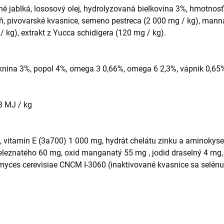
ené jablká, lososový olej, hydrolyzovaná bielkovina 3%, hmotnos
eň, pivovarské kvasnice, semeno pestreca (2 000 mg / kg), mann
/ kg), extrakt z Yucca schidigera (120 mg / kg).
knina 3%, popol 4%, omega 3 0,66%, omega 6 2,3%, vápnik 0,65%,
33 MJ / kg
U, vitamín E (3a700) 1 000 mg, hydrát chelátu zinku a aminokyse
leznatého 60 mg, oxid manganatý 55 mg , jodid draselný 4 mg,
yces cerevisiae CNCM I-3060 (inaktivované kvasnice sa selénu