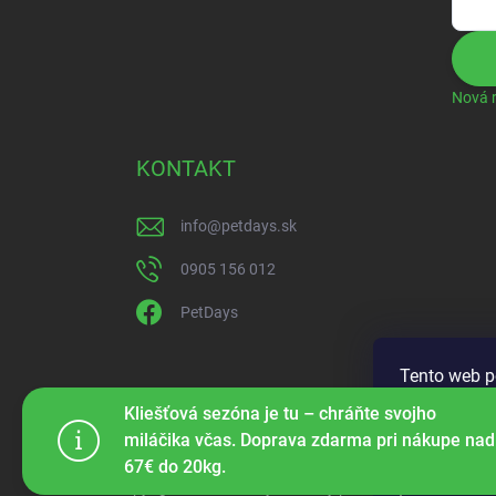
Nová r
KONTAKT
info
@
petdays.sk
0905 156 012
PetDays
Tento web p
prechádzaní
Kliešťová sezóna je tu – chráňte svojho
ich používa
miláčika včas. Doprava zdarma pri nákupe nad
67€ do 20kg.
Nastaven
Copyright 2026
PetDays
. Všetky práva vyhradené.