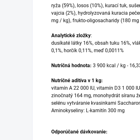
ryža (59%), losos (10%), kurací tuk, suš
vajcia (2%), hydrolyzovaná kuracia peč
mg / kg), frukto-oligosacharidy (180 mg 
Analytické zložky
:
dusíkaté látky 16%, obsah tuku 16%, vlá
0,1%, horčík 0,11%, meď 0,0011%
Nutričná hodnota:
3 900 kcal / kg - 16,
Nutričné aditíva v 1 kg:
vitamín A 22 000 IU, vitamín D3 1 000 I
zinočnatý 164 mg, monohydrát síranu že
selénu vytváranie kvasinkami Saccharom
Aminokyseliny: L-karnitín 300 mg
Odporúčané dávkovanie: