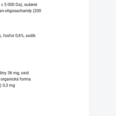
ť ≤ 5 000 Da), sušené
an-oligosacharidy (200
 fosfor 0,6%, sodík
liny 36 mg, oxid
 organická forma
) 0,3 mg