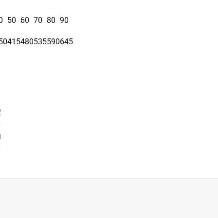
0
50
60
70
80
90
50
415
480
535
590
645
y
g