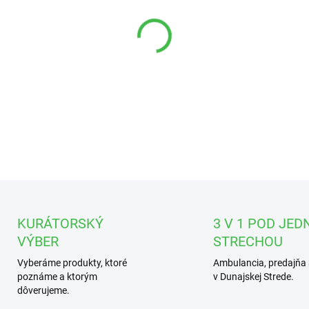
DETAILNÉ INFORMÁCIE
KURÁTORSKÝ
3 V 1 POD JED
VÝBER
STRECHOU
Vyberáme produkty, ktoré
Ambulancia, predajňa 
poznáme a ktorým
v Dunajskej Strede.
dôverujeme.