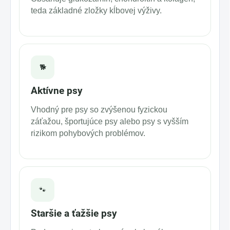
teda základné zložky kĺbovej výživy.
🐕
Aktívne psy
Vhodný pre psy so zvýšenou fyzickou
záťažou, športujúce psy alebo psy s vyšším
rizikom pohybových problémov.
🐾
Staršie a ťažšie psy