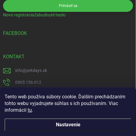
Prihlásiť sa
Nová registrácia
Zabudnuté heslo
FACEBOOK
KONTAKT
info
@
petdays.sk
0905 156 012
PetDays
Tento web používa súbory cookie. Ďalším prechádzaním
tohto webu vyjadrujete súhlas s ich používaním. Viac
informácií
tu
.
Nastavenie