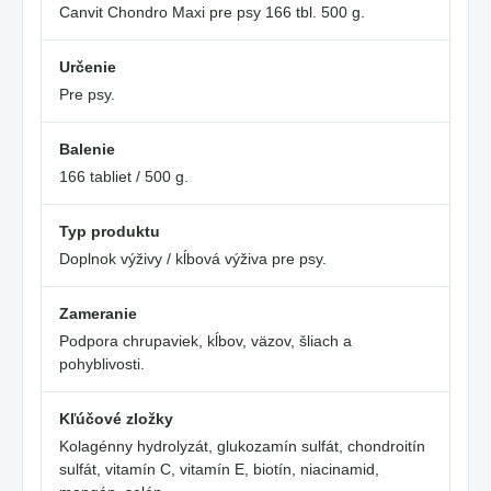
Canvit Chondro Maxi pre psy 166 tbl. 500 g.
Určenie
Pre psy.
Balenie
166 tabliet / 500 g.
Typ produktu
Doplnok výživy / kĺbová výživa pre psy.
Zameranie
Podpora chrupaviek, kĺbov, väzov, šliach a
pohyblivosti.
Kľúčové zložky
Kolagénny hydrolyzát, glukozamín sulfát, chondroitín
sulfát, vitamín C, vitamín E, biotín, niacinamid,