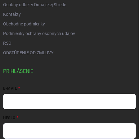
Osobný odber v Dunajskej Strede
Kontakty
Obchodné podmienky
Podmienky ochrany osobných údajov
RSO
ODSTÚPENIE OD ZMLUVY
PRIHLÁSENIE
E-MAIL
HESLO