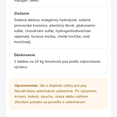
mangán, selén.
Zloženie
Sušená laktóza, kolagénny hydrolyzát, sušené
pivovarské kvasnice, pšeničný škrob, glukozamín
sulfát, chondroitín sulfát, hydrogenfosforečnan
vápenatý, kuracia múčka, chelát horčíka, oxid
horečnatý.
Dávkovanie
1 tableta na 10 kg hmotnosti psa podľa odporúčania
výrobcu.
Upozornenie:
Ide o doplnok výživy pre psy.
Nenahrádza veterinárne vyšetrenie. Pri výraznom
krívaní, bolesti, opuchu, úraze alebo náhlom
zhoršení pohybu sa poraďte s veterinárom.