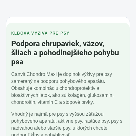
KĹBOVÁ VÝŽIVA PRE PSY
Podpora chrupaviek, väzov,
šliach a pohodlnejšieho pohybu
psa
Canvit Chondro Maxi je doplnok výživy pre psy
zameraný na podporu pohybového aparátu.
Obsahuje kombináciu chondroprotektív a
bioaktívnych látok, ako sú kolagén, glukozamín,
chondroitín, vitamín C a stopové prvky.
Vhodný je najmä pre psy s vyššou záťažou
pohybového aparátu, aktívne psy, rastúce psy, psy s
nadváhou alebo staršie psy, u ktorých chcete
podporiť kĺby a pohyblivosť.