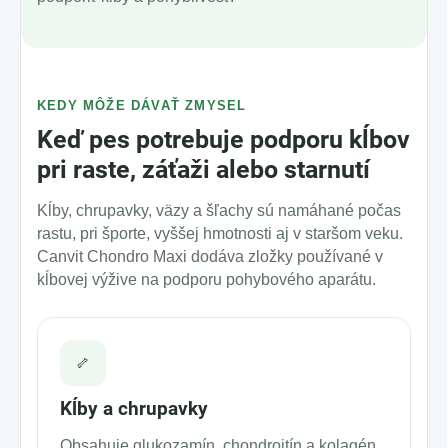
KEDY MÔŽE DÁVAŤ ZMYSEL
Keď pes potrebuje podporu kĺbov
pri raste, záťaži alebo starnutí
Kĺby, chrupavky, väzy a šľachy sú namáhané počas
rastu, pri športe, vyššej hmotnosti aj v staršom veku.
Canvit Chondro Maxi dodáva zložky používané v
kĺbovej výžive na podporu pohybového aparátu.
🦴
Kĺby a chrupavky
Obsahuje glukozamín, chondroitín a kolagén,