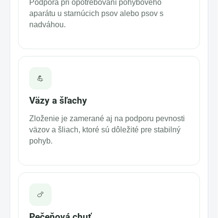
Podpora pri opotrebovaní pohybového
aparátu u starnúcich psov alebo psov s
nadváhou.
💪
Väzy a šľachy
Zloženie je zamerané aj na podporu pevnosti
väzov a šliach, ktoré sú dôležité pre stabilný
pohyb.
🍗
Pečeňová chuť