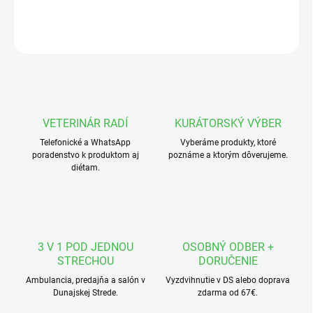
DETAILNÉ INFORMÁCIE
OPÝTAŤ SA
STRÁŽIŤ
VETERINÁR RADÍ
KURÁTORSKÝ VÝBER
Telefonické a WhatsApp
Vyberáme produkty, ktoré
poradenstvo k produktom aj
poznáme a ktorým dôverujeme.
diétam.
3 V 1 POD JEDNOU
OSOBNÝ ODBER +
STRECHOU
DORUČENIE
Ambulancia, predajňa a salón v
Vyzdvihnutie v DS alebo doprava
Dunajskej Strede.
zdarma od 67€.