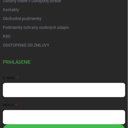
Osobný odber v Dunajskej Strede
Kontakty
Obchodné podmienky
Podmienky ochrany osobných údajov
RSO
ODSTÚPENIE OD ZMLUVY
PRIHLÁSENIE
E-MAIL
HESLO