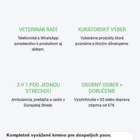
VETERINÁR RADÍ
KURÁTORSKÝ VÝBER
Telefonické a WhatsApp
Vyberáme produkty, ktoré
poradenstvo k produktom aj
poznáme a ktorým dôverujeme.
diétam.
3 V 1 POD JEDNOU
OSOBNÝ ODBER +
STRECHOU
DORUČENIE
Ambulancia, predajňa a salón v
Vyzdvihnutie v DS alebo doprava
Dunajskej Strede.
zdarma od 67€.
Kompletné vyvážené krmivo pre dospelých psov.