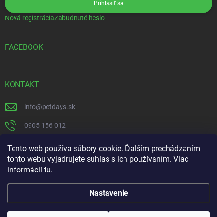
Prihlásiť sa
Nová registrácia
Zabudnuté heslo
FACEBOOK
KONTAKT
info
@
petdays.sk
0905 156 012
PetDays
Tento web používa súbory cookie. Ďalším prechádzaním
tohto webu vyjadrujete súhlas s ich používaním. Viac
informácií
tu
.
Nastavenie