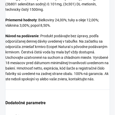
(3b801 seleničitan sodný) 0.101mg, (3c301) DL-metionín,
technicky čistý 1500mg.
Priemerné hodnoty
: Bielkoviny 24,00%; tuky a oleje 12,00%;
vláknina 3,00%; popol 8,50%.
Návod na podávanie
: Produkt podávajte bez úpravy, podľa
odporúčanej dennej dávky uvedenej v tabuľke. Na začiatku sa
odporúča zmiešať krmivo Ecopet Natural s pôvodne podávaným
krmivom. Čerstvá čistá voda by mala byť vždy dostupná.
Uschovajte uzatvorené na suchom a chladnom mieste. Vyrobené
18 mesiacov pred dátumom minimálnej trvanlivosti uvedenom na
balení. Hmotnosť netto, expirácia, kód šarže a registračné číslo
fabriky sú uvedené na zadnej strane obalu. 100%-ná garancia. Ak
ste neboli spokojní vy alebo vaše zviera, kontaktujte nás.
Dodatočné parametre