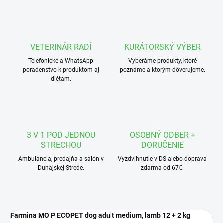
VETERINÁR RADÍ
KURÁTORSKÝ VÝBER
Telefonické a WhatsApp
Vyberáme produkty, ktoré
poradenstvo k produktom aj
poznáme a ktorým dôverujeme.
diétam.
3 V 1 POD JEDNOU
OSOBNÝ ODBER +
STRECHOU
DORUČENIE
Ambulancia, predajňa a salón v
Vyzdvihnutie v DS alebo doprava
Dunajskej Strede.
zdarma od 67€.
Farmina MO P ECOPET dog adult medium, lamb 12 + 2 kg