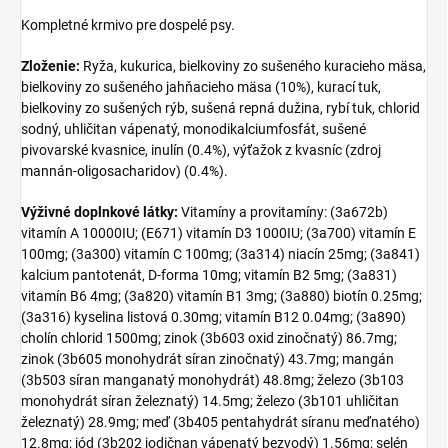
Kompletné krmivo pre dospelé psy.
Zloženie:
Ryža, kukurica, bielkoviny zo sušeného kuracieho mäsa,
bielkoviny zo sušeného jahňacieho mäsa (10%), kurací tuk,
bielkoviny zo sušených rýb, sušená repná dužina, rybí tuk, chlorid
sodný, uhličitan vápenatý, monodikalciumfosfát, sušené
pivovarské kvasnice, inulín (0.4%), výťažok z kvasníc (zdroj
mannán-oligosacharidov) (0.4%).
Výživné doplnkové látky:
Vitamíny a provitamíny: (3a672b)
vitamín A 10000IU; (E671) vitamín D3 1000IU; (3a700) vitamín E
100mg; (3a300) vitamín C 100mg; (3a314) niacín 25mg; (3a841)
kalcium pantotenát, D-forma 10mg; vitamín B2 5mg; (3a831)
vitamín B6 4mg; (3a820) vitamín B1 3mg; (3a880) biotín 0.25mg;
(3a316) kyselina listová 0.30mg; vitamín B12 0.04mg; (3a890)
cholín chlorid 1500mg; zinok (3b603 oxid zinočnatý) 86.7mg;
zinok (3b605 monohydrát síran zinočnatý) 43.7mg; mangán
(3b503 síran manganatý monohydrát) 48.8mg; železo (3b103
monohydrát síran železnatý) 14.5mg; železo (3b101 uhličitan
železnatý) 28.9mg; meď (3b405 pentahydrát síranu meďnatého)
12.8mg; jód (3b202 jodičnan vápenatý bezvodý) 1.56mg; selén