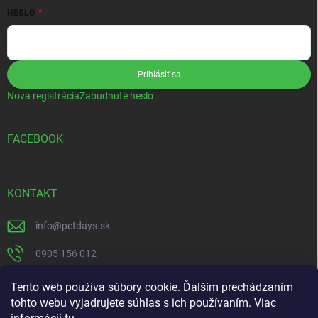
HESLO
Prihlásiť sa
Nová registrácia
Zabudnuté heslo
FACEBOOK
KONTAKT
info
@
petdays.sk
0905 156 012
PetDays
Tento web používa súbory cookie. Ďalším prechádzaním
tohto webu vyjadrujete súhlas s ich používaním. Viac