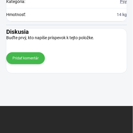
Kategória
:
Psy
Hmotnosť
:
14 kg
Diskusia
Buďte prvý, kto napíše príspevok k tejto položke.
Pridať komentár
Z
á
p
ä