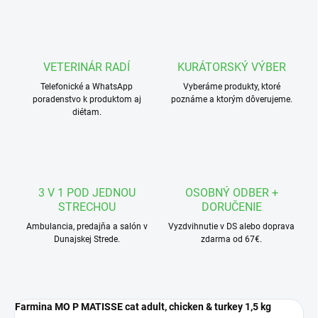
VETERINÁR RADÍ
KURÁTORSKÝ VÝBER
Telefonické a WhatsApp
Vyberáme produkty, ktoré
poradenstvo k produktom aj
poznáme a ktorým dôverujeme.
diétam.
3 V 1 POD JEDNOU
OSOBNÝ ODBER +
STRECHOU
DORUČENIE
Ambulancia, predajňa a salón v
Vyzdvihnutie v DS alebo doprava
Dunajskej Strede.
zdarma od 67€.
Farmina MO P MATISSE cat adult, chicken & turkey 1,5 kg