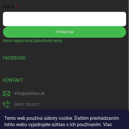
HESLO
Prihlásiť sa
Nová registrácia
Zabudnuté heslo
FACEBOOK
KONTAKT
info
@
petdays.sk
0905 156 012
PetDays
Tento web používa súbory cookie. Ďalším prechádzaním
tohto webu vyjadrujete súhlas s ich používaním. Viac