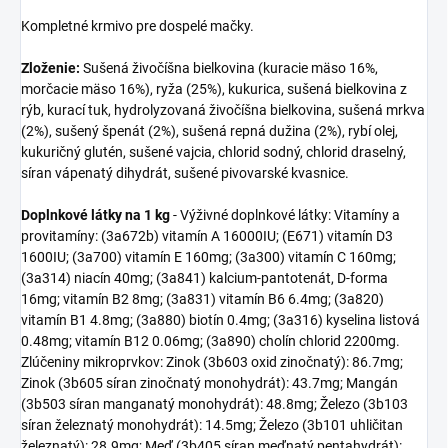
Kompletné krmivo pre dospelé mačky.
Zloženie:
Sušená živočíšna bielkovina (kuracie mäso 16%,
morčacie mäso 16%), ryža (25%), kukurica, sušená bielkovina z
rýb, kurací tuk, hydrolyzovaná živočíšna bielkovina, sušená mrkva
(2%), sušený špenát (2%), sušená repná dužina (2%), rybí olej,
kukuričný glutén, sušené vajcia, chlorid sodný, chlorid draselný,
síran vápenatý dihydrát, sušené pivovarské kvasnice.
Doplnkové látky na 1 kg
- Výživné doplnkové látky: Vitamíny a
provitamíny: (3a672b) vitamín A 16000IU; (E671) vitamín D3
1600IU; (3a700) vitamín E 160mg; (3a300) vitamín C 160mg;
(3a314) niacín 40mg; (3a841) kalcium-pantotenát, D-forma
16mg; vitamín B2 8mg; (3a831) vitamín B6 6.4mg; (3a820)
vitamín B1 4.8mg; (3a880) biotín 0.4mg; (3a316) kyselina listová
0.48mg; vitamín B12 0.06mg; (3a890) cholín chlorid 2200mg.
Zlúčeniny mikroprvkov: Zinok (3b603 oxid zinočnatý): 86.7mg;
Zinok (3b605 síran zinočnatý monohydrát): 43.7mg; Mangán
(3b503 síran manganatý monohydrát): 48.8mg; Železo (3b103
síran železnatý monohydrát): 14.5mg; Železo (3b101 uhličitan
železnatý): 28.9mg; Meď (3b405 síran meďnatý pentahydrát):