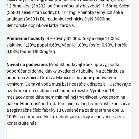
12.8mg; Jód (3b202 jodičnan vápenatý bezvodý): 1.56mg; Selén
(3b801 seleničitan sodný): 0.101mg. Aminokyseliny, ich soli a
analógy: (3c301) DL-metionín, technicky čistý 3000mg.
Senzorické doplnkové látky: farbivá.
Priemerné hodnoty:
Bielkoviny 32,00%; tuky a oleje 11,00%;
vláknina 1,20%; popol 6,60%; vápnik 1,00%; fosfor 0,90%; horčík
0,08%; taurín 1800mg/kg.
Návod na podávanie:
Produkt podávajte bez úpravy, podľa
odporúčanej dennej dávky uvedenej v tabuľke. Na začiatku sa
odporúča zmiešať krmivo Matisse s pôvodne podávaným
krmivom. Čerstvá voda musí byť neustále k dispozícii. Uschovajte
uzatvorené na suchom a chladnom mieste. Vyrobené 18
mesiacov pred dátumom minimálnej trvanlivosti uvedenom na
balení. Hmotnosť netto, dátum minimálnej trvanlivosti, kód šarže
a registračné číslo fabriky sú uvedené na zadnej strane obalu.
100%-ná garancia. Ak ste neboli spokojní vy alebo vaše zviera,
kontaktujte nás: