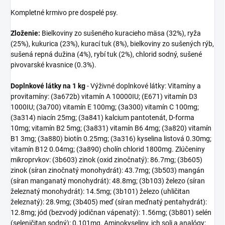
Kompletné krmivo pre dospelé psy.
Zloženie:
Bielkoviny zo sušeného kuracieho mäsa (32%), ryža
(25%), kukurica (23%), kurací tuk (8%), bielkoviny zo sušených rýb,
sušená repná dužina (4%), rybí tuk (2%), chlorid sodný, sušené
pivovarské kvasnice (0.3%).
Doplnkové látky na 1 kg
- Výživné doplnkové látky: Vitamíny a
provitamíny: (3a672b) vitamín A 10000IU; (E671) vitamín D3
1000IU; (3a700) vitamín E 100mg; (3a300) vitamín C 100mg;
(3a314) niacín 25mg; (3a841) kalcium pantotenát, D-forma
10mg; vitamín B2 5mg; (3a831) vitamín B6 4mg; (3a820) vitamín
B1 3mg; (3a880) biotín 0.25mg; (3a316) kyselina listová 0.30mg;
vitamín B12 0.04mg; (3a890) cholín chlorid 1800mg. Zlúčeniny
mikroprvkov: (3b603) zinok (oxid zinočnatý): 86.7mg; (3b605)
zinok (síran zinočnatý monohydrát): 43.7mg; (3b503) mangán
(síran manganatý monohydrát): 48.8mg; (3b103) železo (síran
železnatý monohydrát): 14.5mg; (3b101) železo (uhličitan
železnatý): 28.9mg; (3b405) meď (síran meďnatý pentahydrát):
12.8mg; jód (bezvodý jodičnan vápenatý): 1.56mg; (3b801) selén
(seleničitan sodný): 0.101mg. Aminokyseliny, ich soli a analógy: