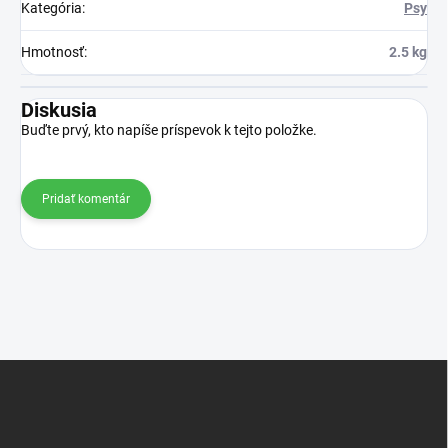
Kategória
:
Psy
Hmotnosť
:
2.5 kg
Diskusia
Buďte prvý, kto napíše príspevok k tejto položke.
Pridať komentár
Z
á
p
ä