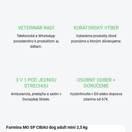
VETERINÁR RADÍ
KURÁTORSKÝ VÝBER
Telefonické a WhatsApp
Vyberáme produkty, ktoré
poradenstvo k produktom aj
poznáme a ktorým dôverujeme.
diétam.
3 V 1 POD JEDNOU
OSOBNÝ ODBER +
STRECHOU
DORUČENIE
Ambulancia, predajňa a salón v
Vyzdvihnutie v DS alebo doprava
Dunajskej Strede.
zdarma od 67€.
Farmina MO SP CIBAU dog adult mini 2,5 kg