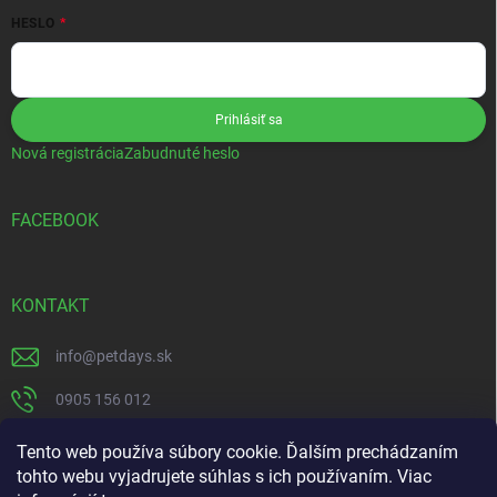
HESLO
Prihlásiť sa
Nová registrácia
Zabudnuté heslo
FACEBOOK
KONTAKT
info
@
petdays.sk
0905 156 012
PetDays
Tento web používa súbory cookie. Ďalším prechádzaním
tohto webu vyjadrujete súhlas s ich používaním. Viac