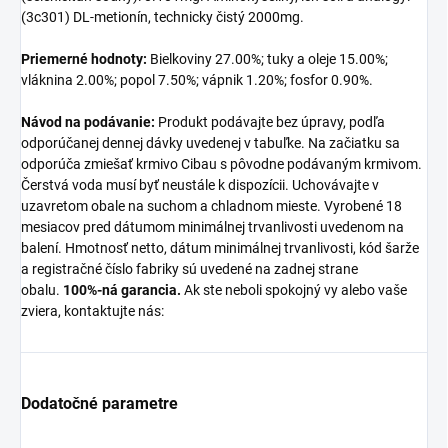
(3c301) DL-metionín, technicky čistý 2000mg.
Priemerné hodnoty:
Bielkoviny 27.00%; tuky a oleje 15.00%;
vláknina 2.00%; popol 7.50%; vápnik 1.20%; fosfor 0.90%.
Návod na podávanie:
Produkt podávajte bez úpravy, podľa
odporúčanej dennej dávky uvedenej v tabuľke. Na začiatku sa
odporúča zmiešať krmivo Cibau s pôvodne podávaným krmivom.
Čerstvá voda musí byť neustále k dispozícii. Uchovávajte v
uzavretom obale na suchom a chladnom mieste. Vyrobené 18
mesiacov pred dátumom minimálnej trvanlivosti uvedenom na
balení. Hmotnosť netto, dátum minimálnej trvanlivosti, kód šarže
a registračné číslo fabriky sú uvedené na zadnej strane
obalu.
100%-ná garancia.
Ak ste neboli spokojný vy alebo vaše
zviera, kontaktujte nás:
Dodatočné parametre