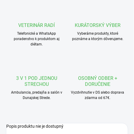
VETERINÁR RADÍ
KURÁTORSKÝ VÝBER
Telefonické a WhatsApp
Vyberáme produkty, ktoré
poradenstvo k produktom aj
poznáme a ktorým dôverujeme.
diétam.
3 V 1 POD JEDNOU
OSOBNÝ ODBER +
STRECHOU
DORUČENIE
Ambulancia, predajňa a salón v
Vyzdvihnutie v DS alebo doprava
Dunajskej Strede.
zdarma od 67€.
Popis produktu nie je dostupný