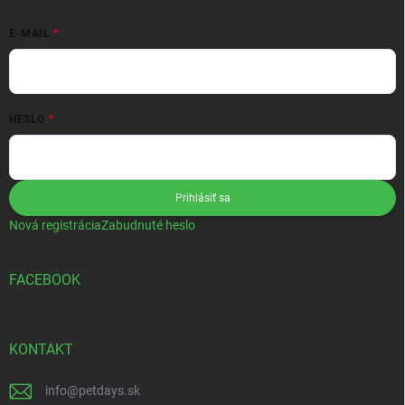
E-MAIL
HESLO
Prihlásiť sa
Nová registrácia
Zabudnuté heslo
FACEBOOK
KONTAKT
info
@
petdays.sk