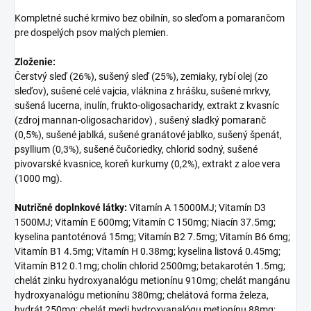
Kompletné suché krmivo bez obilnín, so sleďom a pomarančom
pre dospelých psov malých plemien.
Zloženie:
Čerstvý sleď (26%), sušený sleď (25%), zemiaky, rybí olej (zo
sleďov), sušené celé vajcia, vláknina z hrášku, sušené mrkvy,
sušená lucerna, inulín, frukto-oligosacharidy, extrakt z kvasníc
(zdroj mannan-oligosacharidov) , sušený sladký pomaranč
(0,5%), sušené jablká, sušené granátové jablko, sušený špenát,
psyllium (0,3%), sušené čučoriedky, chlorid sodný, sušené
pivovarské kvasnice, koreň kurkumy (0,2%), extrakt z aloe vera
(1000 mg).
Nutričné doplnkové látky:
Vitamín A 15000MJ; Vitamín D3
1500MJ; Vitamín E 600mg; Vitamín C 150mg; Niacín 37.5mg;
kyselina pantoténová 15mg; Vitamín B2 7.5mg; Vitamín B6 6mg;
Vitamín B1 4.5mg; Vitamín H 0.38mg; kyselina listová 0.45mg;
Vitamín B12 0.1mg; cholín chlorid 2500mg; betakarotén 1.5mg;
chelát zinku hydroxyanalógu metionínu 910mg; chelát mangánu
hydroxyanalógu metionínu 380mg; chelátová forma železa,
hydrát 250mg; chelát medi hydroxyanalógu metionínu 88mg;