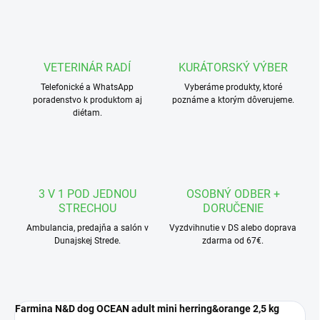
VETERINÁR RADÍ
KURÁTORSKÝ VÝBER
Telefonické a WhatsApp
Vyberáme produkty, ktoré
poradenstvo k produktom aj
poznáme a ktorým dôverujeme.
diétam.
3 V 1 POD JEDNOU
OSOBNÝ ODBER +
STRECHOU
DORUČENIE
Ambulancia, predajňa a salón v
Vyzdvihnutie v DS alebo doprava
Dunajskej Strede.
zdarma od 67€.
Farmina N&D dog OCEAN adult mini herring&orange 2,5 kg