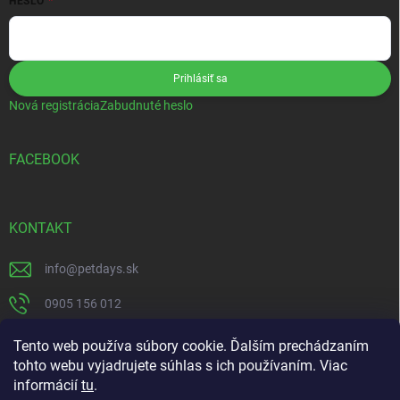
HESLO
Prihlásiť sa
Nová registrácia
Zabudnuté heslo
FACEBOOK
KONTAKT
info
@
petdays.sk
0905 156 012
PetDays
Tento web používa súbory cookie. Ďalším prechádzaním
tohto webu vyjadrujete súhlas s ich používaním. Viac
informácií
tu
.