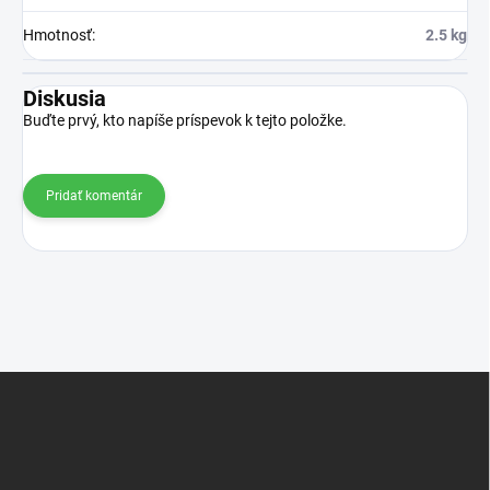
Hmotnosť
:
2.5 kg
Diskusia
Buďte prvý, kto napíše príspevok k tejto položke.
Pridať komentár
Z
á
p
ä
t