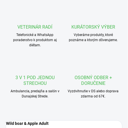
VETERINÁR RADÍ
KURÁTORSKÝ VÝBER
Telefonické a WhatsApp
Vyberáme produkty, ktoré
poradenstvo k produktom aj
poznáme a ktorým dôverujeme.
diétam.
3 V 1 POD JEDNOU
OSOBNÝ ODBER +
STRECHOU
DORUČENIE
Ambulancia, predajňa a salón v
Vyzdvihnutie v DS alebo doprava
Dunajskej Strede.
zdarma od 67€.
Wild boar & Apple Adult