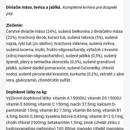
Diviačie mäso, tevica a jablká.
Kompletné krmivo pre dospelé
psy.
Zloženie:
Čerstvé diviačie mäso (24%), sušená bielkovina z diviačieho mäsa
(22%), hrachový škrob, kurací tuk, sušená tekvica (5%), sušené
vajcia, rybí tuk (zo sleďov), hrachová vláknina, sušená mrkva,
sušená lucerna, inulín, frukto-oligosacharidy, výťažok z kvasníc
(zdroj mannán-oligosacharidov), sušené jablká (0,5%), sušený
špenát, plevy a semiačka skorocelu (0,3%), sušené granátové
jablká, sušené sladké pomaranče, sušené čučoriedky, chlorid
sodný, sušené pivovarské kvasnice, kurkuma (0,2%), extrakt z aloe
vera, glukozamín, chondroitín sulfát.
Doplnkové látky na kg:
Výživové doplnkové látky: vitamín A 15000IU; vitamín D3 1500IU;
vitamín E 600mg; vitamín C 150mg; niacín 37,5mg; kalcium D-
pantotenát 15mg; vitamín B2 7,5mg; vitamín B6 6mg; vitamín B1
4,5mg; biotín 0,38mg; kyselina listová 0,45mg; vitamín B12 0,1mg;
cholín chlorid 2500mg; betakarotén 1,5mg; zinok (chelát zinku z
hydroxyanalógu metionínu) 163.80mg; mangán (chelát mangánu