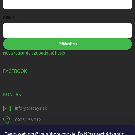
HESLO
Prihlásiť sa
Nová registrácia
Zabudnuté heslo
FACEBOOK
KONTAKT
info
@
petdays.sk
0905 156 012
PetDays
Tento web používa súbory cookie. Ďalším prechádzaním