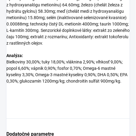
z hydroxyanalógu metionínu) 64.60mg; železo (chelát železa z
hydrátu gylcínu) 58.30mg; meď (chelát medi z hydroxyanalógu
metionínu) 15.80mg; selén (inaktivované selenizované kvasnice)
0.00088mg; technicky čistý DL-metionín 4000mg; taurín 1000mg;
L-karnitín 300mg. Senzorické doplnkové látky: extrakt zo zeleného
čaju 100mg; extrakt z rozmarínu; Antioxidanty: extrakt tokoferolu
z rastlinných olejov.
Analýza:
Bielkoviny 30,00%; tuky 18,00%; vláknina 2,90%; vlhkosť 9,00%;
popol 6,60%; vápnik 0,90%; fosfor 0,70%; Omega-6 mastné
kyseliny 3,30%; Omega-3 mastné kyseliny 0,90%; DHA 0,50%; EPA
0,30%; glukozamín 1200mg/kg; chondroitín sulfát 900mg/kg.
Dodatočné parametre