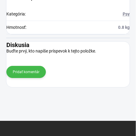
Kategória
:
Psy
Hmotnosť
:
0.8 kg
Diskusia
Buďte prvý, kto napíše príspevok k tejto položke.
Pridať komentár
Z
á