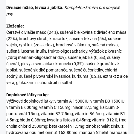
Diviačie mäso, tevica a jablká.
Kompletné krmivo pre dospelé
psy.
Zloženie:
Čerstvé diviačie mäso (24%), sušená bielkovina z diviačieho mäsa
(22%), hrachový škrob, kurací tuk, sušená tekvica (5%), sušené
vajcia, rybí tuk (zo sleďov), hrachová vláknina, sušená mrkva,
sušená lucerna, inulín, frukto-oligosacharidy, výťažok z kvasníc
(zdroj mannán-oligosacharidov), sušené jablká (0,5%), sušený
špenát, plevy a semiačka skorocelu (0,3%), sušené granátové
jablká, sušené sladké pomaranče, sušené čučoriedky, chlorid
sodný, sušené pivovarské kvasnice, kurkuma (0,2%), extrakt z aloe
vera, glukozamín, chondroitín sulfát.
Doplnkové látky na kg:
Výživové doplnkové látky: vitamín A 15000IU; vitamín D3 1500IU;
vitamín E 600mg; vitamín C 150mg; niacín 37,5mg; kalcium D-
pantotenát 15mg; vitamín B2 7,5mg; vitamín B6 6mg; vitamín B1
4,5mg; biotín 0,38mg; kyselina listová 0,45mg; vitamín B12 0,1mg;
cholín chlorid 2500mg; betakarotén 1,5mg; zinok (chelát zinku z
hydroxyanalógu metionínu) 163.80mg; mangán (chelát mangánu