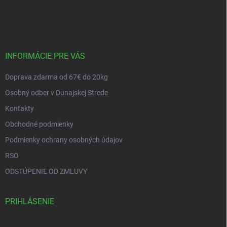
Z
á
p
ä
t
i
INFORMÁCIE PRE VÁS
e
Doprava zdarma od 67€ do 20kg
Osobný odber v Dunajskej Strede
Kontakty
Obchodné podmienky
Podmienky ochrany osobných údajov
RSO
ODSTÚPENIE OD ZMLUVY
PRIHLÁSENIE