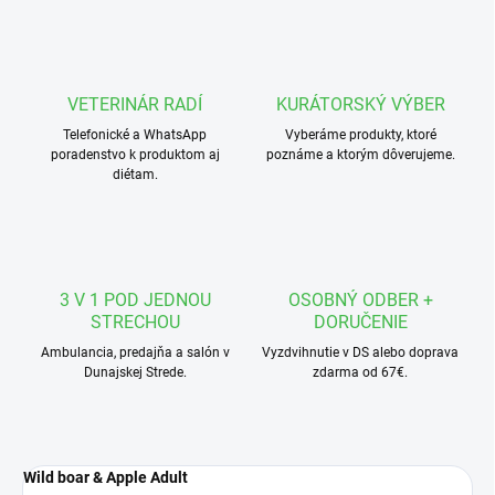
VETERINÁR RADÍ
KURÁTORSKÝ VÝBER
Telefonické a WhatsApp
Vyberáme produkty, ktoré
poradenstvo k produktom aj
poznáme a ktorým dôverujeme.
diétam.
3 V 1 POD JEDNOU
OSOBNÝ ODBER +
STRECHOU
DORUČENIE
Ambulancia, predajňa a salón v
Vyzdvihnutie v DS alebo doprava
Dunajskej Strede.
zdarma od 67€.
Wild boar & Apple Adult