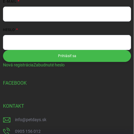
E-MAIL
HESLO
Prihlásiť sa
Nová registrácia
Zabudnuté heslo
FACEBOOK
KONTAKT
info
@
petdays.sk
0905 156 012