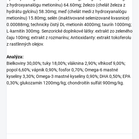
z hydroxyanalógu metionínu) 64.60mg; železo (chelát železa z
hydrátu gylcínu) 58.30mg; meď (chelát medi z hydroxyanalógu
metionínu) 15.80mg; selén (inaktivované selenizované kvasnice)
0.00088mg; technicky čistý DL-metionín 4000mg; taurín 1000mg;
L-karnitín 300mg. Senzorické doplnkové látky: extrakt zo zeleného
čaju 100mg; extrakt z rozmarínu; Antioxidanty: extrakt tokoferolu
z rastlinných olejov.
Analýza:
Bielkoviny 30,00%; tuky 18,00%; vláknina 2,90%; vlhkosť 9,00%;
popol 6,60%; vápnik 0,90%; fosfor 0,70%; Omega-6 mastné
kyseliny 3,30%; Omega-3 mastné kyseliny 0,90%; DHA 0,50%; EPA
0,30%; glukozamín 1200mg/kg; chondroitín sulfát 900mg/kg.