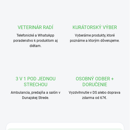
VETERINÁR RADÍ
KURÁTORSKÝ VÝBER
Telefonické a WhatsApp
Vyberáme produkty, ktoré
poradenstvo k produktom aj
poznáme a ktorým dôverujeme.
diétam.
3 V 1 POD JEDNOU
OSOBNÝ ODBER +
STRECHOU
DORUČENIE
Ambulancia, predajňa a salón v
Vyzdvihnutie v DS alebo doprava
Dunajskej Strede.
zdarma od 67€.