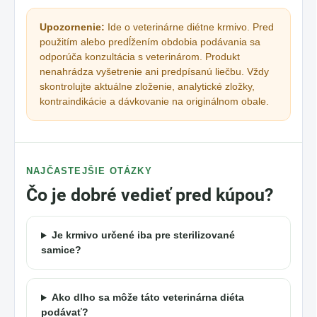
Upozornenie:
Ide o veterinárne diétne krmivo. Pred
použitím alebo predĺžením obdobia podávania sa
odporúča konzultácia s veterinárom. Produkt
nenahrádza vyšetrenie ani predpísanú liečbu. Vždy
skontrolujte aktuálne zloženie, analytické zložky,
kontraindikácie a dávkovanie na originálnom obale.
NAJČASTEJŠIE OTÁZKY
Čo je dobré vedieť pred kúpou?
Je krmivo určené iba pre sterilizované
samice?
Ako dlho sa môže táto veterinárna diéta
podávať?