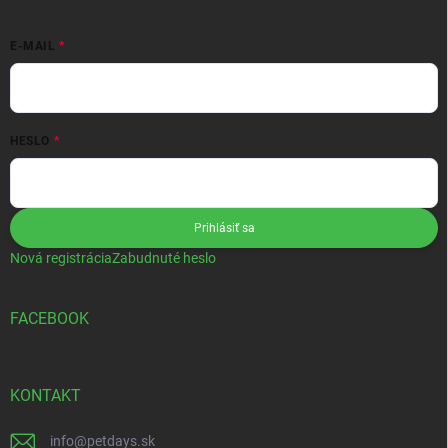
E-MAIL
HESLO
Prihlásiť sa
Nová registrácia
Zabudnuté heslo
FACEBOOK
KONTAKT
info
@
petdays.sk