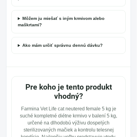
Môžem ju miešať s iným krmivom alebo
maškrtami?
Ako mám určiť správnu dennú dávku?
Pre koho je tento produkt
vhodný?
Farmina Vet Life cat neutered female 5 kg je
suché kompletné diétne krmivo v balení 5 kg,
určené na dlhodobú výživu dospelých
sterilizovaných mačiek a kontrolu telesnej
kondície. Najlepšiu voľbu predstavuje vtedy,