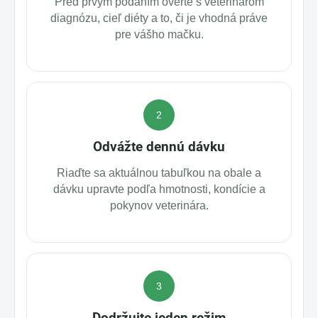
Pred prvým podaním overte s veterinárom
diagnózu, cieľ diéty a to, či je vhodná práve
pre vášho mačku.
2
Odvážte dennú dávku
Riaďte sa aktuálnou tabuľkou na obale a
dávku upravte podľa hmotnosti, kondície a
pokynov veterinára.
3
Dodržujte jeden režim