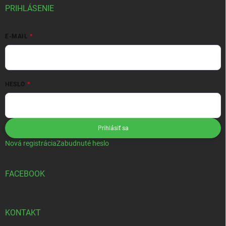
PRIHLÁSENIE
E-MAIL
HESLO
Prihlásiť sa
Nová registrácia
Zabudnuté heslo
FACEBOOK
KONTAKT