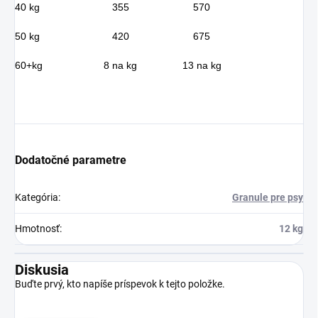
40 kg
355
570
50 kg
420
675
60+kg
8 na kg
13 na kg
Dodatočné parametre
Kategória
:
Granule pre psy
Hmotnosť
:
12 kg
Diskusia
Buďte prvý, kto napíše príspevok k tejto položke.