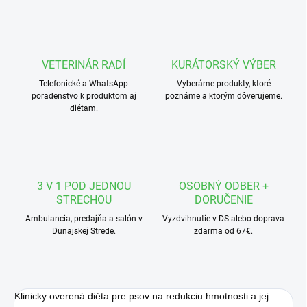
VETERINÁR RADÍ
KURÁTORSKÝ VÝBER
Telefonické a WhatsApp
Vyberáme produkty, ktoré
poradenstvo k produktom aj
poznáme a ktorým dôverujeme.
diétam.
3 V 1 POD JEDNOU
OSOBNÝ ODBER +
STRECHOU
DORUČENIE
Ambulancia, predajňa a salón v
Vyzdvihnutie v DS alebo doprava
Dunajskej Strede.
zdarma od 67€.
Klinicky overená diéta pre psov na redukciu hmotnosti a jej