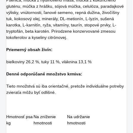
Pšenica, múčka z hydinového mäsa, múčka z kukuričného
gluténu, múčka z hrášku, sójová múčka, celulóza, paradajkové
výlisky, vnútornosti, ľanové semeno, repná dužina, živočíšny
tuk, kokosový olej, minerály, DL-metionín, L-lyzín, sušená
karotka, L-karnitín, ryža, vitamíny, taurín, stopové prvky, L-
tryptofán, beta karotén. Prirodzene konzervované zmesou
tokoferolov a kyseliny citrónovej.
Priemerný obsah živín:
bielkoviny 26,2 %, tuky 11 %, vláknina 13,1 %
Denné odporúčané množstvo krmiva:
Tieto množstvá sú iba orientačné, pretože individuálne potreby
zvieraťa môžu byť odlišné.
Hmotnosť psa
Na zníženie
Na udržanie
kg
hmotnosti
hmotnosti