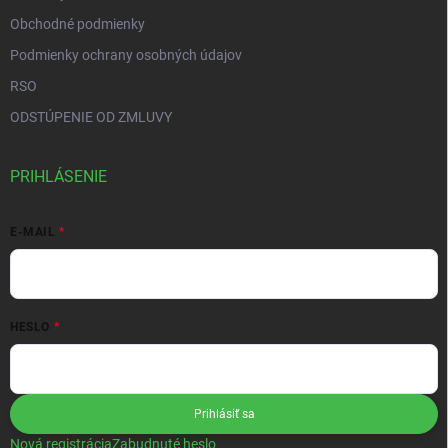
Obchodné podmienky
Podmienky ochrany osobných údajov
RSO
ODSTÚPENIE OD ZMLUVY
PRIHLÁSENIE
E-MAIL
HESLO
Prihlásiť sa
Nová registrácia
Zabudnuté heslo