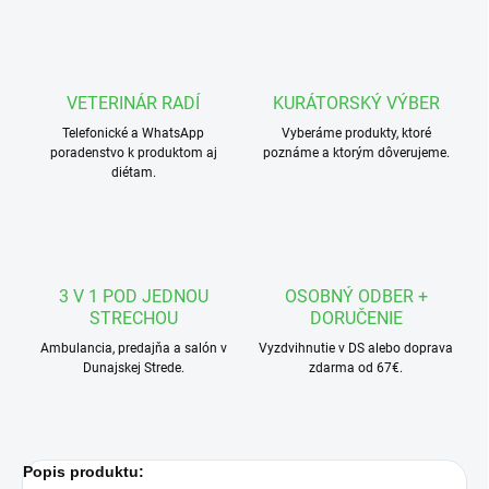
VETERINÁR RADÍ
KURÁTORSKÝ VÝBER
Telefonické a WhatsApp
Vyberáme produkty, ktoré
poradenstvo k produktom aj
poznáme a ktorým dôverujeme.
diétam.
3 V 1 POD JEDNOU
OSOBNÝ ODBER +
STRECHOU
DORUČENIE
Ambulancia, predajňa a salón v
Vyzdvihnutie v DS alebo doprava
Dunajskej Strede.
zdarma od 67€.
Popis produktu: