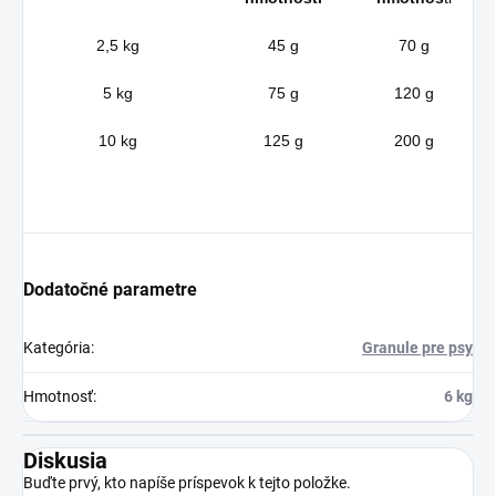
2,5 kg
45 g
70 g
5 kg
75 g
120 g
10 kg
125 g
200 g
Dodatočné parametre
Kategória
:
Granule pre psy
Hmotnosť
:
6 kg
Diskusia
Buďte prvý, kto napíše príspevok k tejto položke.