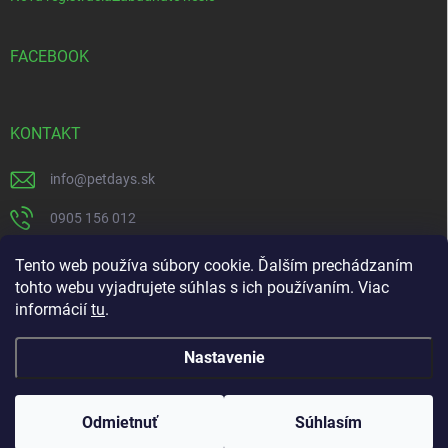
FACEBOOK
KONTAKT
info
@
petdays.sk
0905 156 012
PetDays
Tento web používa súbory cookie. Ďalším prechádzaním
tohto webu vyjadrujete súhlas s ich používaním. Viac
informácií
tu
.
Nastavenie
Copyright 2026
PetDays
. Všetky práva vyhradené.
Kliešťová sezóna je tu – chráňte svojho miláčika včas.
Odmietnuť
Súhlasím
Doprava zdarma pri nákupe nad 67€ do 20kg.
Vytvoril Shoptet