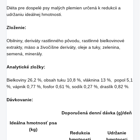
Diéta pre dospelé psy malých plemien určená k redukcii a
udržaniu ideálnej hmotnosti.
Zloženie:
Obilniny, deriváty rastlinného pôvodu, rastlinné bielkovinové
extrakty, mäso a živočíšne deriváty, oleje a tuky, zelenina,
semená, minerály.
Analytické zložky:
Bielkoviny 26,2 %, obsah tuku 10,8 %, vláknina 13 %, popol 5,1
%, vápnik 0,77 %, fosfor 0,61 %, sodík 0,27 %, draslík 0,82 %.
Dávkovanie:
Doporučená denní dávka (g)/deň
Ideálna hmotnosť psa
(kg)
Redukcia
Udržanie
hmotnosti
hmotnos
ti