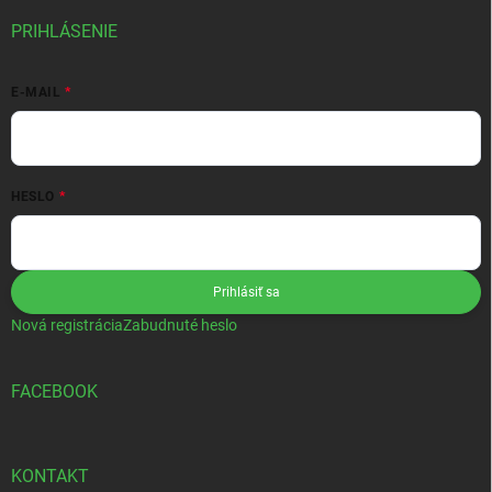
PRIHLÁSENIE
E-MAIL
HESLO
Prihlásiť sa
Nová registrácia
Zabudnuté heslo
FACEBOOK
KONTAKT