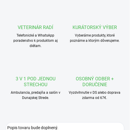
VETERINÁR RADÍ
KURÁTORSKÝ VÝBER
Telefonické a WhatsApp
Vyberáme produkty, ktoré
poradenstvo k produktom aj
poznáme a ktorým dôverujeme.
diétam.
3 V 1 POD JEDNOU
OSOBNÝ ODBER +
STRECHOU
DORUČENIE
Ambulancia, predajňa a salón v
Vyzdvihnutie v DS alebo doprava
Dunajskej Strede.
zdarma od 67€.
Popis tovaru bude doplnený.