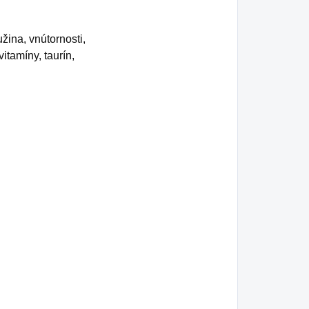
ina, vnútornosti,
itamíny, taurín,