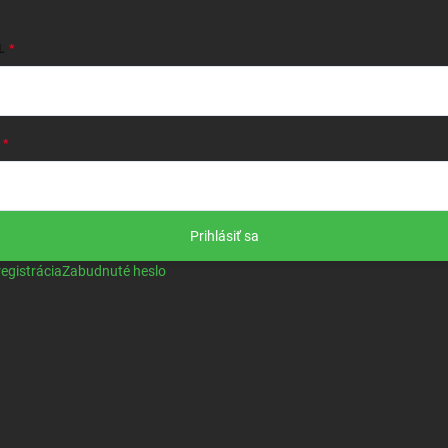
L
Prihlásiť sa
egistrácia
Zabudnuté heslo