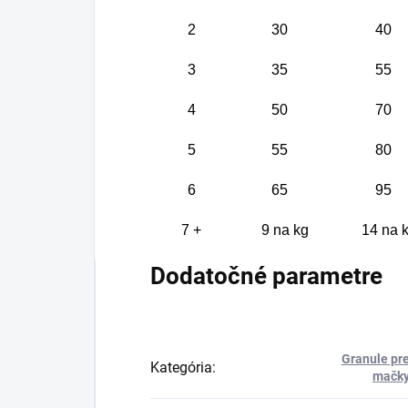
2
30
40
3
35
55
4
50
70
5
55
80
6
65
95
7 +
9 na kg
14 na 
Dodatočné parametre
Granule pr
Kategória
:
mačk