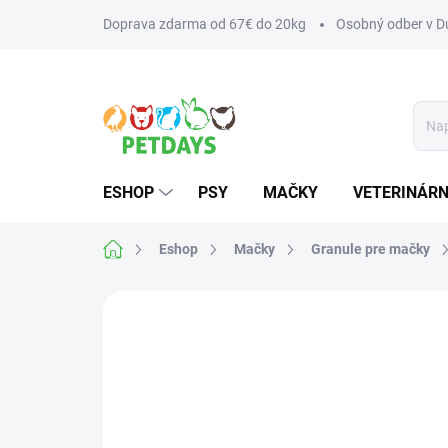
Prejsť
Doprava zdarma od 67€ do 20kg
Osobný odber v Du
na
obsah
ESHOP
PSY
MAČKY
VETERINÁRN
Domov
Eshop
Mačky
Granule pre mačky
Neohodnotené
Podrobnosti hodnotenia