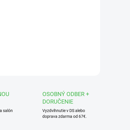
OPÝTAŤ SA
STRÁŽIŤ
NOU
OSOBNÝ ODBER +
DORUČENIE
a salón
Vyzdvihnutie v DS alebo
doprava zdarma od 67€.