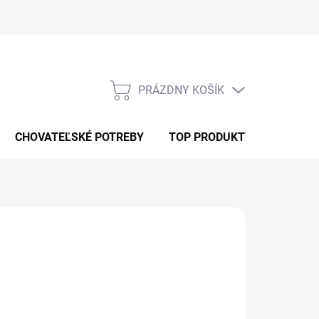
PRÁZDNY KOŠÍK
NÁKUPNÝ
KOŠÍK
CHOVATEĽSKÉ POTREBY
TOP PRODUKTY
Pridať do košíka