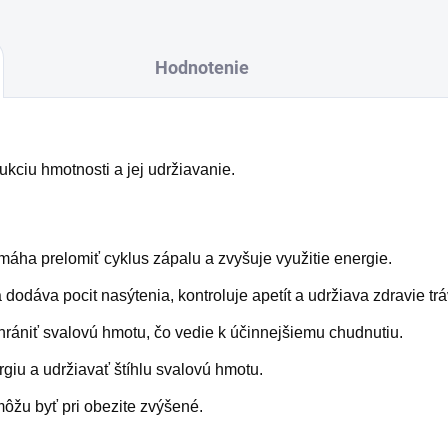
Hodnotenie
ukciu hmotnosti a jej udržiavanie.
máha prelomiť cyklus zápalu a zvyšuje využitie energie.
odáva pocit nasýtenia, kontroluje apetít a udržiava zdravie trá
ániť svalovú hmotu, čo vedie k účinnejšiemu chudnutiu.
iu a udržiavať štíhlu svalovú hmotu.
 môžu byť pri obezite zvýšené.