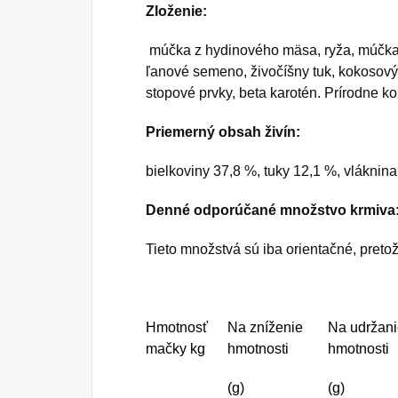
Zloženie:
múčka z hydinového mäsa, ryža, múčka z
ľanové semeno, živočíšny tuk, kokosový ol
stopové prvky, beta karotén. Prírodne k
Priemerný obsah živín:
bielkoviny 37,8 %, tuky 12,1 %, vláknin
Denné odporúčané množstvo krmiva
Tieto množstvá sú iba orientačné, preto
Hmotnosť
Na zníženie
Na udržan
mačky kg
hmotnosti
hmotnosti
(g)
(g)