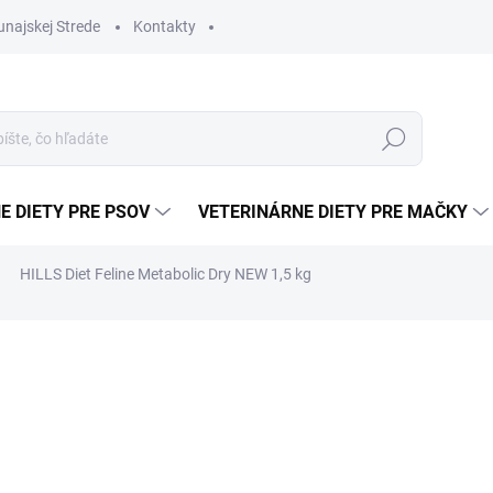
najskej Strede
Kontakty
Hľadať
E DIETY PRE PSOV
VETERINÁRNE DIETY PRE MAČKY
HILLS Diet Feline Metabolic Dry NEW 1,5 kg
€28,20
Jednotková
SKLADEM
(1 KS)
cena:
−
+