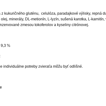
 kukuričného gluténu, celulóza, paradajkové výlisky, repná duž
ej, minerály, DL-metionín, L-lyzín, sušená karotka, L-karnitín, v
onzervované zmesou tokoferolov a kyseliny citrónovej.
a 9,3 %
:
že individuálne potreby zvieraťa môžu byť odlišné.
ie