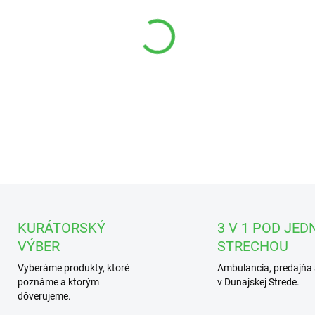
DETAILNÉ INFORMÁCIE
KURÁTORSKÝ
3 V 1 POD JED
VÝBER
STRECHOU
Vyberáme produkty, ktoré
Ambulancia, predajňa 
poznáme a ktorým
v Dunajskej Strede.
dôverujeme.