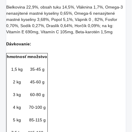
Bielkovina 22,9%, obsah tuku 14,5%, Vláknina 1,7%, Omega-3
nenasýtené mastné kyseliny 0,65%, Omega-6 nenasýtené
mastné kyseliny 3,68%, Popol 5,1%, Vápnik 0 , 82%, Fosfor
0,70%, Sodík 0,27%, Draslík 0,64%, Horčík 0,09%; na kg:
Vitamín E 690mg, Vitamín C 105mg, Beta-karotén 1,5mg
Dávkovanie:
hmotnosť
množstvo
1,5 kg
35-45 g
2 kg
45-60 g
3 kg
60-80 g
4 kg
70-100 g
5 kg
85-115 g