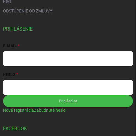
RSO
ODSTÚPENIE OD ZMLUVY
PRIHLÁSENIE
E-MAIL
HESLO
Prihlásiť sa
Nová registrácia
Zabudnuté heslo
FACEBOOK