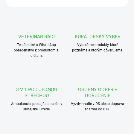
VETERINÁR RADÍ
KURÁTORSKÝ VÝBER
Telefonické a WhatsApp
Vyberáme produkty, ktoré
poradenstvo k produktom aj
poznáme a ktorým dôverujeme.
diétam.
3 V 1 POD JEDNOU
OSOBNÝ ODBER +
STRECHOU
DORUČENIE
Ambulancia, predajňa a salón v
Vyzdvihnutie v DS alebo doprava
Dunajskej Strede.
zdarma od 67€.