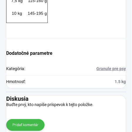
7,5 kg
115-160 g
10 kg
145-195 g
Dodatočné parametre
Kategória
:
Granule pre psy
Hmotnosť
:
1.5 kg
Diskusia
Buďte prvý, kto napíše príspevok k tejto položke.
Pridať komentár