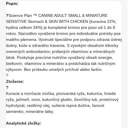
Popis:
?
Science Plan ™ CANINE ADULT SMALL & MINIATURE
SENSITIVE Stomach & SKIN WITH CHICKEN (kuracina 22%,
hydina celkom 34%) je kompletné krmivo pre psov od 1 do 6
rokov. Starostlivo vyvážené krmivo pre individuálne potreby psa
malého plemena. Vyvinuté špeciálne pre podporu zdravia ústnej
dutiny, kože a zdravého trávenia. S vysokým obsahom klinicky
overených antioxidantov, pridaných vitamínov a minerálnych
látok. Poskytuje precízne nutrične vyvážený obsah energie,
bielkovín, vitamínov a minerálov a predchádza tak nutričným
výkyvom. Bez prídavku umelých príchutí alebo farbív.
?
Zloženie:
?
Kuracie a morčacie múčka, pivovarská ryža, kukurica, hnedá
ryža, jačmeň, ovos, kukuričný glutén, živočíšny tuk, proteínový
hydrolyzát, rastlinný olej, sušená repná dužina, ľanové
semienko, minerálne látky.
Analytické zložky: