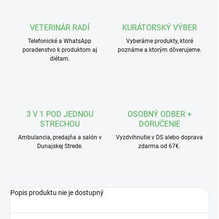
VETERINÁR RADÍ
KURÁTORSKÝ VÝBER
Telefonické a WhatsApp
Vyberáme produkty, ktoré
poradenstvo k produktom aj
poznáme a ktorým dôverujeme.
diétam.
3 V 1 POD JEDNOU
OSOBNÝ ODBER +
STRECHOU
DORUČENIE
Ambulancia, predajňa a salón v
Vyzdvihnutie v DS alebo doprava
Dunajskej Strede.
zdarma od 67€.
Popis produktu nie je dostupný