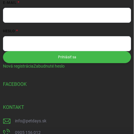
E-MAIL
HESLO
Prihlásiť sa
Nová registrácia
Zabudnuté heslo
FACEBOOK
KONTAKT
info
@
petdays.sk
0905 156 012