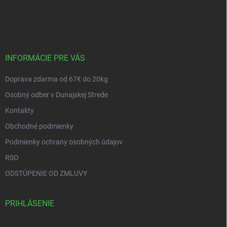
Z
á
p
ä
t
i
INFORMÁCIE PRE VÁS
e
Doprava zdarma od 67€ do 20kg
Osobný odber v Dunajskej Strede
Kontakty
Obchodné podmienky
Podmienky ochrany osobných údajov
RSO
ODSTÚPENIE OD ZMLUVY
PRIHLÁSENIE