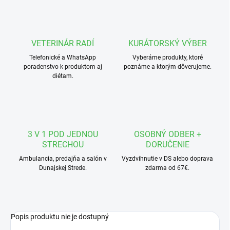
VETERINÁR RADÍ
KURÁTORSKÝ VÝBER
Telefonické a WhatsApp
Vyberáme produkty, ktoré
poradenstvo k produktom aj
poznáme a ktorým dôverujeme.
diétam.
3 V 1 POD JEDNOU
OSOBNÝ ODBER +
STRECHOU
DORUČENIE
Ambulancia, predajňa a salón v
Vyzdvihnutie v DS alebo doprava
Dunajskej Strede.
zdarma od 67€.
Popis produktu nie je dostupný