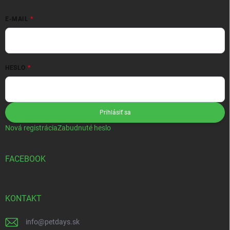
E-MAIL
HESLO
Prihlásiť sa
Nová registrácia
Zabudnuté heslo
FACEBOOK
KONTAKT
info
@
petdays.sk