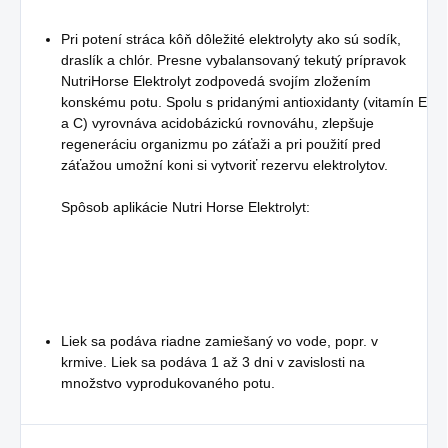
Pri potení stráca kôň dôležité elektrolyty ako sú sodík,
draslík a chlór. Presne vybalansovaný tekutý prípravok
NutriHorse Elektrolyt zodpovedá svojím zložením
konskému potu. Spolu s pridanými antioxidanty (vitamín E
a C) vyrovnáva acidobázickú rovnováhu, zlepšuje
regeneráciu organizmu po záťaži a pri použití pred
záťažou umožní koni si vytvoriť rezervu elektrolytov.
Spôsob aplikácie Nutri Horse Elektrolyt:
Liek sa podáva riadne zamiešaný vo vode, popr. v
krmive. Liek sa podáva 1 až 3 dni v zavislosti na
množstvo vyprodukovaného potu.