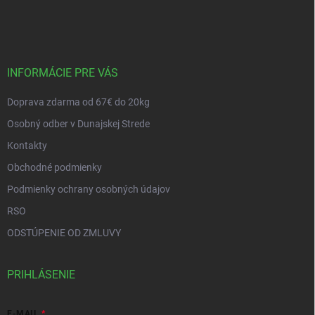
á
p
ä
t
i
INFORMÁCIE PRE VÁS
e
Doprava zdarma od 67€ do 20kg
Osobný odber v Dunajskej Strede
Kontakty
Obchodné podmienky
Podmienky ochrany osobných údajov
RSO
ODSTÚPENIE OD ZMLUVY
PRIHLÁSENIE
E-MAIL