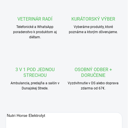
VETERINÁR RADÍ
KURÁTORSKÝ VÝBER
Telefonické a WhatsApp
Vyberáme produkty, ktoré
poradenstvo k produktom aj
poznáme a ktorým dôverujeme.
diétam.
3 V 1 POD JEDNOU
OSOBNÝ ODBER +
STRECHOU
DORUČENIE
Ambulancia, predajňa a salón v
Vyzdvihnutie v DS alebo doprava
Dunajskej Strede.
zdarma od 67€.
Nutri Horse Elektrolyt