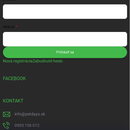
HESLO
Prihlásiť sa
Nová registrácia
Zabudnuté heslo
FACEBOOK
KONTAKT
info
@
petdays.sk
0905 156 012