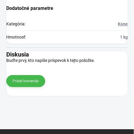
Dodatočné parametre
Kategória
:
Kone
Hmotnosť
:
1 kg
Diskusia
Buďte prvý, kto napíše príspevok k tejto položke.
Pridať komentár
Z