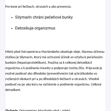
Pre kone pri liečbach, otravách a ako prevencia.
Silymarín chráni pečeňové bunky
Detoxikuje organizmus
Mletý plod Ostropestreca Mariánskeho obsahuje oleje, hlavnou účinnou
zložkou je Silymarin, ktorý má ochranný účinok vo vzťahu k pečeňovým
bunkám (hepatoprotektikum). Používa sa k celkovej detoxikácii
organizmu a k posilneniu imunity a podporuje tvorbu žlče. Prípravok je
možné podávať ako dlhodobo (preventívne)m tak aj krátkodobo vo
zvýšených dávkach pri a po dlhodobých liečbach a otravách. Vhodné
podávať na jar ako kúru na vyčistenie a posilnenie organizmu. Celkový
detoxikant.
Zloženie:
Ostropestrec Mariánsky plod – mletý.