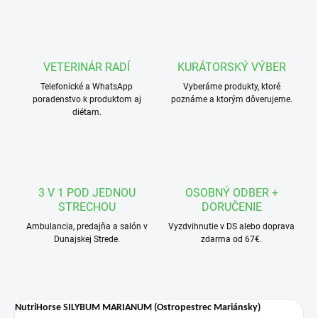
VETERINÁR RADÍ
KURÁTORSKÝ VÝBER
Telefonické a WhatsApp
Vyberáme produkty, ktoré
poradenstvo k produktom aj
poznáme a ktorým dôverujeme.
diétam.
3 V 1 POD JEDNOU
OSOBNÝ ODBER +
STRECHOU
DORUČENIE
Ambulancia, predajňa a salón v
Vyzdvihnutie v DS alebo doprava
Dunajskej Strede.
zdarma od 67€.
NutriHorse SILYBUM MARIANUM (Ostropestrec Mariánsky)