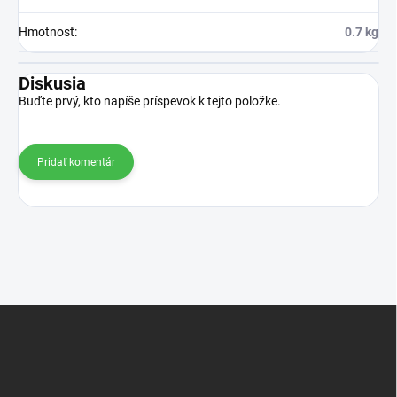
Hmotnosť
:
0.7 kg
Diskusia
Buďte prvý, kto napíše príspevok k tejto položke.
Pridať komentár
Z
á
p
ä
t