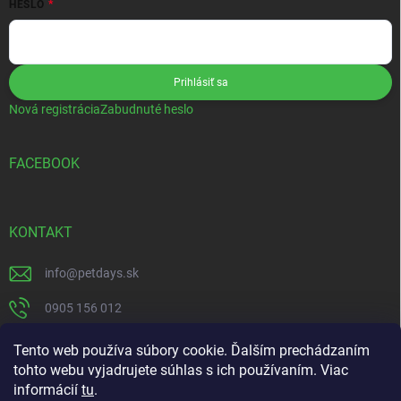
HESLO
Prihlásiť sa
Nová registrácia
Zabudnuté heslo
FACEBOOK
KONTAKT
info
@
petdays.sk
0905 156 012
PetDays
Tento web používa súbory cookie. Ďalším prechádzaním
tohto webu vyjadrujete súhlas s ich používaním. Viac
informácií
tu
.