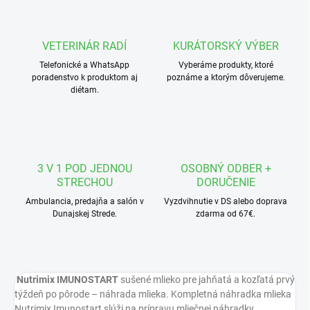
VETERINÁR RADÍ
KURÁTORSKÝ VÝBER
Telefonické a WhatsApp
Vyberáme produkty, ktoré
poradenstvo k produktom aj
poznáme a ktorým dôverujeme.
diétam.
3 V 1 POD JEDNOU
OSOBNÝ ODBER +
STRECHOU
DORUČENIE
Ambulancia, predajňa a salón v
Vyzdvihnutie v DS alebo doprava
Dunajskej Strede.
zdarma od 67€.
Nutrimix IMUNOSTART
sušené mlieko pre jahňatá a kozľatá prvý
týždeň po pôrode – náhrada mlieka. Kompletná náhradka mlieka
Nutrimix Imunostart slúži na prípravu mliečnej náhradky