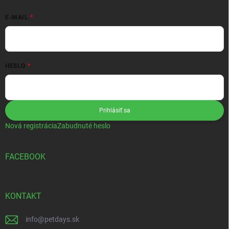
E-MAIL
HESLO
Prihlásiť sa
Nová registrácia
Zabudnuté heslo
FACEBOOK
KONTAKT
info
@
petdays.sk