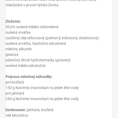
mláďatám v prvom týždni života.
Zloženie:
50,0% sušené mlieko odstredené
sušená srvátka
rastlinný olej rafinovaný (palmový, kokosový, slnečnicový)
sušená srvátka, čiastočne odcukrená
mliečny albumín
glukóza
pšeničný škrob hydrotermicky upravený
sušené mlieko plnotučné
Príprava mliečnej náhradky:
pre kozľatá
150 g Nutrimix Imunostart na jeden liter vody
pre jahňatá
250 g Nutrimix Imunostart na jeden liter vody
Dávkovanie:
jahňatá, kozľatá
vek Množstvo