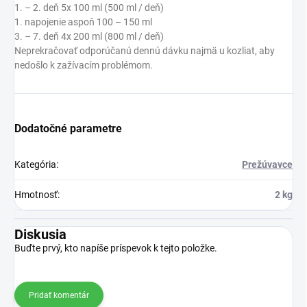
1. – 2. deň 5x 100 ml (500 ml / deň)
1. napojenie aspoň 100 – 150 ml
3. – 7. deň 4x 200 ml (800 ml / deň)
Neprekračovať odporúčanú dennú dávku najmä u kozliat, aby
nedošlo k zažívacím problémom.
Dodatočné parametre
Kategória
:
Prežúvavce
Hmotnosť
:
2 kg
Diskusia
Buďte prvý, kto napíše príspevok k tejto položke.
Pridať komentár