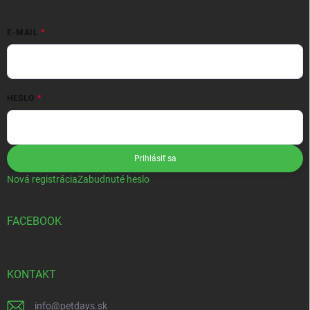
E-MAIL
HESLO
Prihlásiť sa
Nová registrácia
Zabudnuté heslo
FACEBOOK
KONTAKT
info
@
petdays.sk