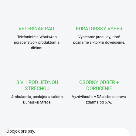
VETERINÁR RADÍ
KURÁTORSKÝ VÝBER
Telefonické a WhatsApp
Vyberáme produkty, ktoré
poradenstvo k produktom aj
poznáme a ktorým dôverujeme.
diétam.
3 V 1 POD JEDNOU
OSOBNÝ ODBER +
STRECHOU
DORUČENIE
Ambulancia, predajňa a salón v
Vyzdvihnutie v DS alebo doprava
Dunajskej Strede.
zdarma od 67€.
Obojok pre psy.