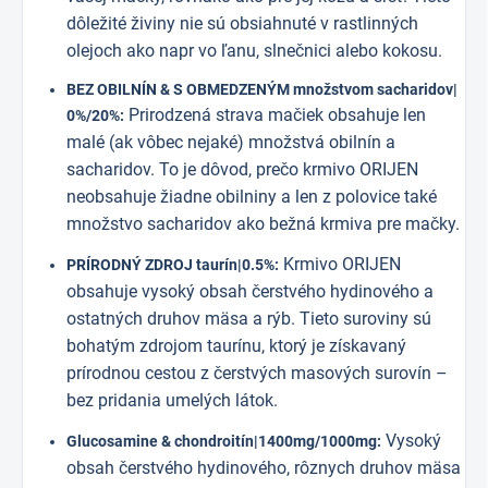
dôležité živiny nie sú obsiahnuté v rastlinných
olejoch ako napr vo ľanu, slnečnici alebo kokosu.
BEZ OBILNÍN & S OBMEDZENÝM množstvom sacharidov|
Prirodzená strava mačiek obsahuje len
0%/20%:
malé (ak vôbec nejaké) množstvá obilnín a
sacharidov. To je dôvod, prečo krmivo ORIJEN
neobsahuje žiadne obilniny a len z polovice také
množstvo sacharidov ako bežná krmiva pre mačky.
Krmivo ORIJEN
PRÍRODNÝ ZDROJ taurín|0.5%:
obsahuje vysoký obsah čerstvého hydinového a
ostatných druhov mäsa a rýb. Tieto suroviny sú
bohatým zdrojom taurínu, ktorý je získavaný
prírodnou cestou z čerstvých masových surovín –
bez pridania umelých látok.
Vysoký
Glucosamine & chondroitín|1400mg/1000mg:
obsah čerstvého hydinového, rôznych druhov mäsa