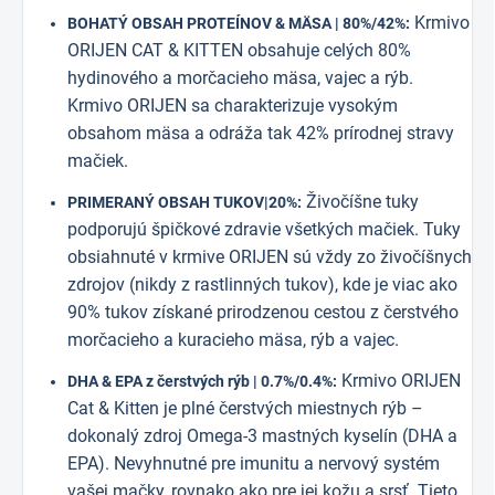
Krmivo
BOHATÝ OBSAH PROTEÍNOV & MÄSA | 80%/42%:
ORIJEN CAT & KITTEN obsahuje celých 80%
hydinového a morčacieho mäsa, vajec a rýb.
Krmivo ORIJEN sa charakterizuje vysokým
obsahom mäsa a odráža tak 42% prírodnej stravy
mačiek.
Živočíšne tuky
PRIMERANÝ OBSAH TUKOV|20%:
podporujú špičkové zdravie všetkých mačiek. Tuky
obsiahnuté v krmive ORIJEN sú vždy zo živočíšnych
zdrojov (nikdy z rastlinných tukov), kde je viac ako
90% tukov získané prirodzenou cestou z čerstvého
morčacieho a kuracieho mäsa, rýb a vajec.
Krmivo ORIJEN
DHA & EPA z čerstvých rýb | 0.7%/0.4%:
Cat & Kitten je plné čerstvých miestnych rýb –
dokonalý zdroj Omega-3 mastných kyselín (DHA a
EPA). Nevyhnutné pre imunitu a nervový systém
vašej mačky, rovnako ako pre jej kožu a srsť. Tieto