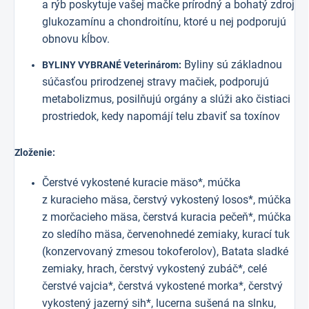
a rýb poskytuje vašej mačke prírodný a bohatý zdroj
glukozamínu a chondroitínu, ktoré u nej podporujú
obnovu kĺbov.
Byliny sú základnou
BYLINY VYBRANÉ Veterinárom:
súčasťou prirodzenej stravy mačiek, podporujú
metabolizmus, posilňujú orgány a slúži ako čistiaci
prostriedok, kedy napomájí telu zbaviť sa toxínov
Zloženie:
Čerstvé vykostené kuracie mäso*, múčka
z kuracieho mäsa, čerstvý vykostený losos*, múčka
z morčacieho mäsa, čerstvá kuracia pečeň*, múčka
zo sledího mäsa, červenohnedé zemiaky, kurací tuk
(konzervovaný zmesou tokoferolov), Batata sladké
zemiaky, hrach, čerstvý vykostený zubáč*, celé
čerstvé vajcia*, čerstvá vykostené morka*, čerstvý
vykostený jazerný sih*, lucerna sušená na slnku,