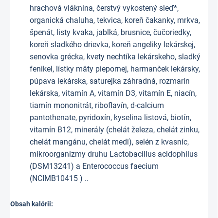
hrachová vláknina, čerstvý vykostený sleď*,
organická chaluha, tekvica, koreň čakanky, mrkva,
špenát, listy kvaka, jablká, brusnice, čučoriedky,
koreň sladkého drievka, koreň angeliky lekárskej,
senovka grécka, kvety nechtíka lekárskeho, sladký
fenikel, lístky mäty piepornej, harmanček lekársky,
púpava lekárska, saturejka záhradná, rozmarín
lekárska, vitamín A, vitamín D3, vitamín E, niacín,
tiamín mononitrát, riboflavín, d-calcium
pantothenate, pyridoxín, kyselina listová, biotín,
vitamín B12, minerály (chelát železa, chelát zinku,
chelát mangánu, chelát medi), selén z kvasníc,
mikroorganizmy druhu Lactobacillus acidophilus
(DSM13241) a Enterococcus faecium
(NCIMB10415 ) ..
Obsah kalórii: