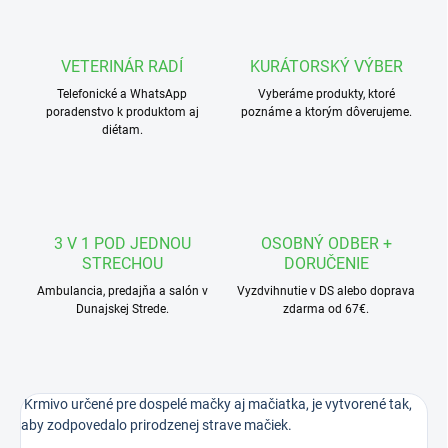
VETERINÁR RADÍ
KURÁTORSKÝ VÝBER
Telefonické a WhatsApp
Vyberáme produkty, ktoré
poradenstvo k produktom aj
poznáme a ktorým dôverujeme.
diétam.
3 V 1 POD JEDNOU
OSOBNÝ ODBER +
STRECHOU
DORUČENIE
Ambulancia, predajňa a salón v
Vyzdvihnutie v DS alebo doprava
Dunajskej Strede.
zdarma od 67€.
Krmivo určené pre dospelé mačky aj mačiatka, je vytvorené tak,
aby zodpovedalo prirodzenej strave mačiek.