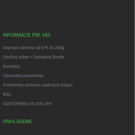
Z
á
p
ä
t
i
INFORMÁCIE PRE VÁS
e
Doprava zdarma od 67€ do 20kg
Osobný odber v Dunajskej Strede
Kontakty
Obchodné podmienky
Podmienky ochrany osobných údajov
RSO
ODSTÚPENIE OD ZMLUVY
PRIHLÁSENIE