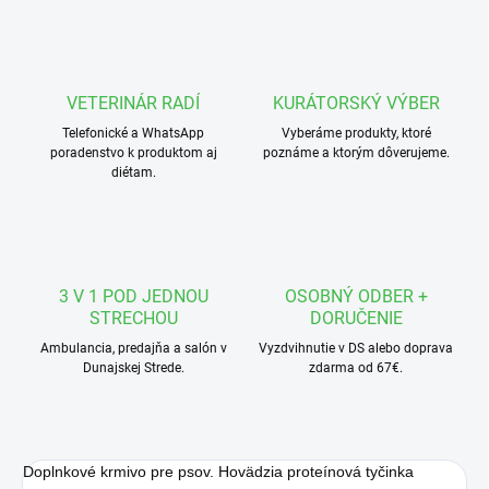
VETERINÁR RADÍ
KURÁTORSKÝ VÝBER
Telefonické a WhatsApp
Vyberáme produkty, ktoré
poradenstvo k produktom aj
poznáme a ktorým dôverujeme.
diétam.
3 V 1 POD JEDNOU
OSOBNÝ ODBER +
STRECHOU
DORUČENIE
Ambulancia, predajňa a salón v
Vyzdvihnutie v DS alebo doprava
Dunajskej Strede.
zdarma od 67€.
Doplnkové krmivo pre psov. Hovädzia proteínová tyčinka