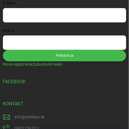
E-MAIL
HESLO
Prihlásiť sa
Nová registrácia
Zabudnuté heslo
FACEBOOK
KONTAKT
info
@
petdays.sk
0905 156 012