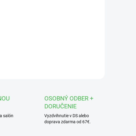
OPÝTAŤ SA
STRÁŽIŤ
NOU
OSOBNÝ ODBER +
DORUČENIE
a salón
Vyzdvihnutie v DS alebo
doprava zdarma od 67€.