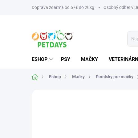
Prejsť
Doprava zdarma od 67€ do 20kg
Osobný odber v Du
na
obsah
ESHOP
PSY
MAČKY
VETERINÁRN
Domov
Eshop
Mačky
Pamlsky pre mačky
Neohodnotené
Podrobnosti hodnotenia