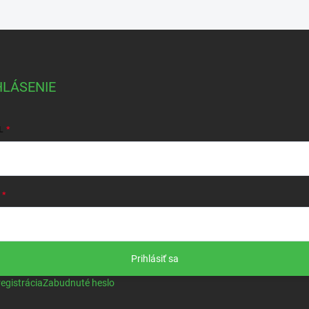
HLÁSENIE
L
Prihlásiť sa
egistrácia
Zabudnuté heslo