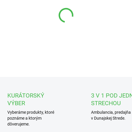
DETAILNÉ INFORMÁCIE
KURÁTORSKÝ
3 V 1 POD JED
VÝBER
STRECHOU
Vyberáme produkty, ktoré
Ambulancia, predajňa 
poznáme a ktorým
v Dunajskej Strede.
dôverujeme.