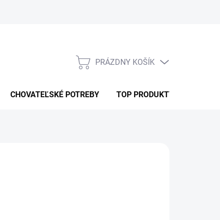
PRÁZDNY KOŠÍK
NÁKUPNÝ
KOŠÍK
CHOVATEĽSKÉ POTREBY
TOP PRODUKTY
Pridať do košíka