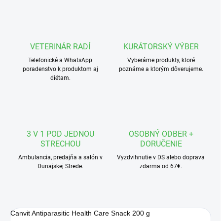
VETERINÁR RADÍ
KURÁTORSKÝ VÝBER
Telefonické a WhatsApp
Vyberáme produkty, ktoré
poradenstvo k produktom aj
poznáme a ktorým dôverujeme.
diétam.
3 V 1 POD JEDNOU
OSOBNÝ ODBER +
STRECHOU
DORUČENIE
Ambulancia, predajňa a salón v
Vyzdvihnutie v DS alebo doprava
Dunajskej Strede.
zdarma od 67€.
Canvit Antiparasitic Health Care Snack 200 g