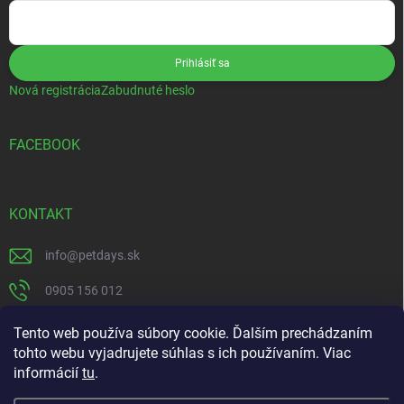
Prihlásiť sa
Nová registrácia
Zabudnuté heslo
FACEBOOK
KONTAKT
info
@
petdays.sk
0905 156 012
PetDays
Tento web používa súbory cookie. Ďalším prechádzaním
tohto webu vyjadrujete súhlas s ich používaním. Viac
informácií
tu
.