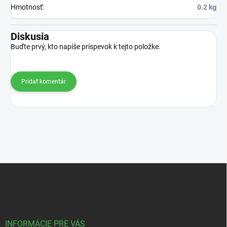
Hmotnosť
:
0.2 kg
Diskusia
Buďte prvý, kto napíše príspevok k tejto položke.
Pridať komentár
Z
á
p
ä
t
i
INFORMÁCIE PRE VÁS