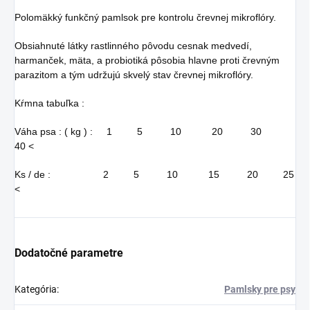
Polomäkký funkčný pamlsok pre kontrolu črevnej mikroflóry.
Obsiahnuté látky rastlinného pôvodu cesnak medvedí,
harmanček, mäta, a probiotiká pôsobia hlavne proti črevným
parazitom a tým udržujú skvelý stav črevnej mikroflóry.
Kŕmna tabuľka :
Váha psa : ( kg ) : 1 5 10 20 30
40 <
Ks / de : 2 5 10 15 20 25
<
Dodatočné parametre
Kategória
:
Pamlsky pre psy