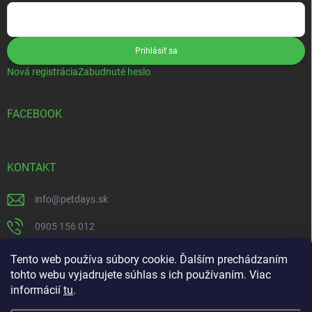
Prihlásiť sa
Nová registrácia
Zabudnuté heslo
FACEBOOK
KONTAKT
info
@
petdays.sk
0905 156 012
PetDays
Tento web používa súbory cookie. Ďalším prechádzaním
tohto webu vyjadrujete súhlas s ich používaním. Viac
informácií
tu
.