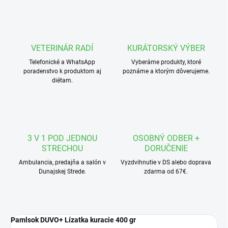
VETERINÁR RADÍ
KURÁTORSKÝ VÝBER
Telefonické a WhatsApp
Vyberáme produkty, ktoré
poradenstvo k produktom aj
poznáme a ktorým dôverujeme.
diétam.
3 V 1 POD JEDNOU
OSOBNÝ ODBER +
STRECHOU
DORUČENIE
Ambulancia, predajňa a salón v
Vyzdvihnutie v DS alebo doprava
Dunajskej Strede.
zdarma od 67€.
Pamlsok DUVO+ Lízatka kuracie 400 gr