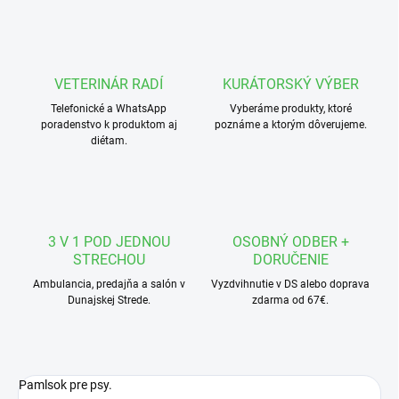
VETERINÁR RADÍ
KURÁTORSKÝ VÝBER
Telefonické a WhatsApp
Vyberáme produkty, ktoré
poradenstvo k produktom aj
poznáme a ktorým dôverujeme.
diétam.
3 V 1 POD JEDNOU
OSOBNÝ ODBER +
STRECHOU
DORUČENIE
Ambulancia, predajňa a salón v
Vyzdvihnutie v DS alebo doprava
Dunajskej Strede.
zdarma od 67€.
Pamlsok pre psy.