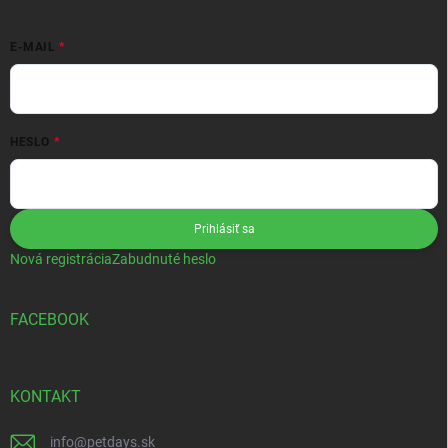
E-MAIL
HESLO
Prihlásiť sa
Nová registrácia
Zabudnuté heslo
FACEBOOK
KONTAKT
info
@
petdays.sk