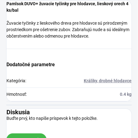
Pamlsok DUVO+ žuvacie tyčinky pre hlodavce, lieskový orech 4
ks/bal
Žuvacie tyčinky z lieskového dreva pre hlodavce sú prirodzeným
prostriedkom pre ošetrenie zubov. Zabraňujú nude a sú ideálnym
občerstvením alebo odmenou pre hlodavce.
Dodatočné parametre
Kategória
:
Králiky, drobné hlodavce
Hmotnosť
:
0.4 kg
Diskusia
Buďte prvý, kto napíše príspevok k tejto položke.