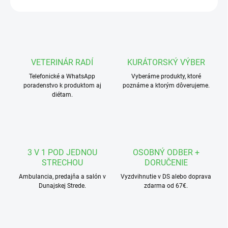
VETERINÁR RADÍ
KURÁTORSKÝ VÝBER
Telefonické a WhatsApp
Vyberáme produkty, ktoré
poradenstvo k produktom aj
poznáme a ktorým dôverujeme.
diétam.
3 V 1 POD JEDNOU
OSOBNÝ ODBER +
STRECHOU
DORUČENIE
Ambulancia, predajňa a salón v
Vyzdvihnutie v DS alebo doprava
Dunajskej Strede.
zdarma od 67€.