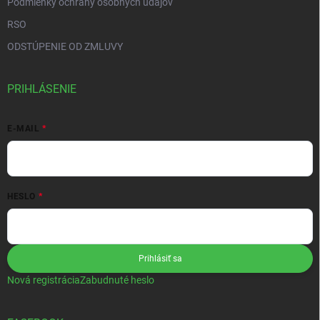
Podmienky ochrany osobných údajov
RSO
ODSTÚPENIE OD ZMLUVY
PRIHLÁSENIE
E-MAIL
HESLO
Prihlásiť sa
Nová registrácia
Zabudnuté heslo