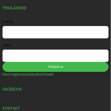
PRIHLÁSENIE
E-MAIL
HESLO
Prihlásiť sa
Nová registrácia
Zabudnuté heslo
FACEBOOK
KONTAKT