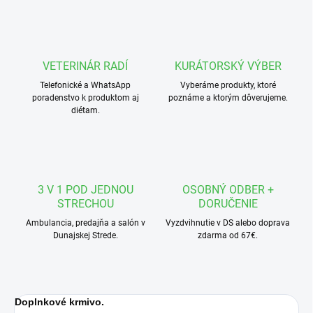
VETERINÁR RADÍ
KURÁTORSKÝ VÝBER
Telefonické a WhatsApp
Vyberáme produkty, ktoré
poradenstvo k produktom aj
poznáme a ktorým dôverujeme.
diétam.
3 V 1 POD JEDNOU
OSOBNÝ ODBER +
STRECHOU
DORUČENIE
Ambulancia, predajňa a salón v
Vyzdvihnutie v DS alebo doprava
Dunajskej Strede.
zdarma od 67€.
Doplnkové krmivo.